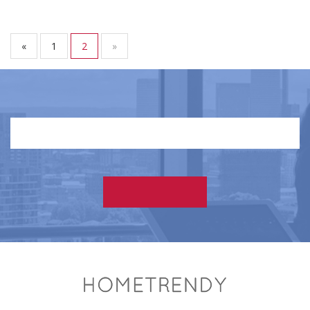
«
1
2
»