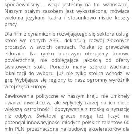
spodziewaliśmy – wciąż jesteśmy na fali wznoszącej.
Naszym stałym zasobem jest wykształcona, mówiąca
wieloma językami kadra i stosunkowo niskie koszty
pracy.
Dla firm z dynamicznie rozwijającego się sektora usług,
które wg danych ABSL deklarują rozwój złożonych
procesów w swoich centrach, Polska to prawdziwe
eldorado. Na rynku biurowym oferujemy topowe
powierzchnie, nie odbiegające jakością od oferty
światowych stolic. Ponadto mamy szeroki wachlarz
lokalizacji do wyboru. Już nie tylko stolica wchodzi w
grę. Wybijające się regiony to nasz ogromny wyróżnik
w tej części Europy.
Zawirowania polityczne w naszym kraju nie umknęły
uwadze inwestorów, ale wpłynęły raczej na ich nieco
większą ostrożność i dopytywanie z troską o sytuację
niż odpływ. Światowi gracze mogą też liczyć na
potencjał innowacyjności młodych polskich talentów. 60
mln PLN przeznaczone na budowę akceleratorów dla