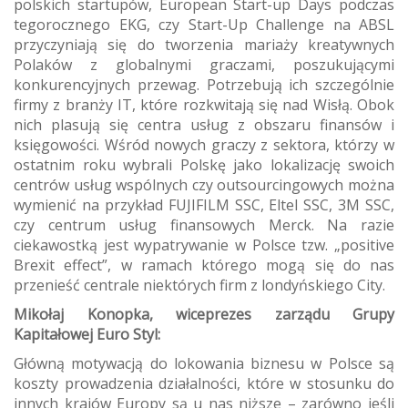
polskich startupów, European Start-up Days podczas
tegorocznego EKG, czy Start-Up Challenge na ABSL
przyczyniają się do tworzenia mariaży kreatywnych
Polaków z globalnymi graczami, poszukującymi
konkurencyjnych przewag. Potrzebują ich szczególnie
firmy z branży IT, które rozkwitają się nad Wisłą. Obok
nich plasują się centra usług z obszaru finansów i
księgowości. Wśród nowych graczy z sektora, którzy w
ostatnim roku wybrali Polskę jako lokalizację swoich
centrów usług wspólnych czy outsourcingowych można
wymienić na przykład FUJIFILM SSC, Eltel SSC, 3M SSC,
czy centrum usług finansowych Merck. Na razie
ciekawostką jest wypatrywanie w Polsce tzw. „positive
Brexit effect”, w ramach którego mogą się do nas
przenieść centrale niektórych firm z londyńskiego City.
Mikołaj Konopka, wiceprezes zarządu Grupy
Kapitałowej Euro Styl:
Główną motywacją do lokowania biznesu w Polsce są
koszty prowadzenia działalności, które w stosunku do
innych krajów Europy są u nas niższe – zarówno jeśli