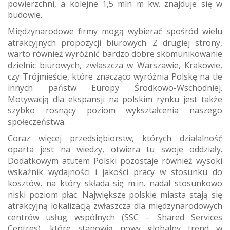
powierzchni, a kolejne 1,5 mln m kw. znajduje się w
budowie.
Międzynarodowe firmy mogą wybierać spośród wielu
atrakcyjnych propozycji biurowych. Z drugiej strony,
warto również wyróżnić bardzo dobre skomunikowanie
dzielnic biurowych, zwłaszcza w Warszawie, Krakowie,
czy Trójmieście, które znacząco wyróżnia Polskę na tle
innych państw Europy Środkowo-Wschodniej.
Motywacją dla ekspansji na polskim rynku jest także
szybko rosnący poziom wykształcenia naszego
społeczeństwa.
Coraz więcej przedsiębiorstw, których działalność
oparta jest na wiedzy, otwiera tu swoje oddziały.
Dodatkowym atutem Polski pozostaje również wysoki
wskaźnik wydajności i jakości pracy w stosunku do
kosztów, na który składa się m.in. nadal stosunkowo
niski poziom płac. Największe polskie miasta stają się
atrakcyjną lokalizacją zwłaszcza dla międzynarodowych
centrów usług wspólnych (SSC – Shared Services
Centres), które stanowią nowy globalny trend w