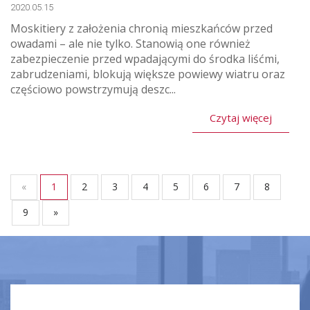
2020.05.15
Moskitiery z założenia chronią mieszkańców przed
owadami – ale nie tylko. Stanowią one również
zabezpieczenie przed wpadającymi do środka liśćmi,
zabrudzeniami, blokują większe powiewy wiatru oraz
częściowo powstrzymują deszc...
Czytaj więcej
«
1
2
3
4
5
6
7
8
9
»