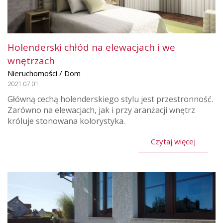
Holenderski chłód na elewacjach i we
wnętrzach
Nieruchomości / Dom
2021.07.01
Główną cechą holenderskiego stylu jest przestronność.
Zarówno na elewacjach, jak i przy aranżacji wnętrz
króluje stonowana kolorystyka.
Czytaj więcej