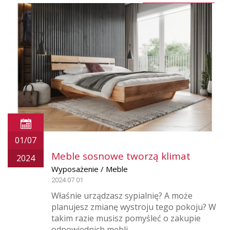
01/07
Meble sosnowe tworzą klimat
2024
Wyposażenie / Meble
2024.07.01
Właśnie urządzasz sypialnię? A może
planujesz zmianę wystroju tego pokoju? W
takim razie musisz pomyśleć o zakupie
odpowiednich mebli.