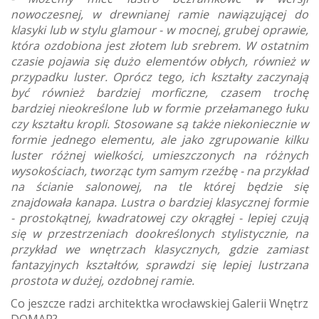
nowoczesnej, w drewnianej ramie nawiązującej do
klasyki lub w stylu glamour - w mocnej, grubej oprawie,
która ozdobiona jest złotem lub srebrem. W ostatnim
czasie pojawia się dużo elementów obłych, również w
przypadku luster. Oprócz tego, ich kształty zaczynają
być również bardziej morficzne, czasem trochę
bardziej nieokreślone lub w formie przełamanego łuku
czy kształtu kropli. Stosowane są także niekoniecznie w
formie jednego elementu, ale jako zgrupowanie kilku
luster różnej wielkości, umieszczonych na różnych
wysokościach, tworząc tym samym rzeźbę - na przykład
na ścianie salonowej, na tle której będzie się
znajdowała kanapa. Lustra o bardziej klasycznej formie
- prostokątnej, kwadratowej czy okrągłej - lepiej czują
się w przestrzeniach dookreślonych stylistycznie, na
przykład we wnętrzach klasycznych, gdzie zamiast
fantazyjnych kształtów, sprawdzi się lepiej lustrzana
prostota w dużej, ozdobnej ramie.
Co jeszcze radzi architektka wrocławskiej Galerii Wnętrz