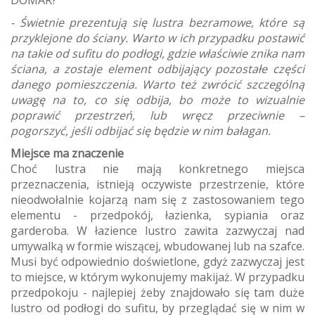
DOMAR?
- Świetnie prezentują się lustra bezramowe, które są
przyklejone do ściany. Warto w ich przypadku postawić
na takie od sufitu do podłogi, gdzie właściwie znika nam
ściana, a zostaje element odbijający pozostałe części
danego pomieszczenia. Warto też zwrócić szczególną
uwagę na to, co się odbija, bo może to wizualnie
poprawić przestrzeń, lub wręcz przeciwnie –
pogorszyć, jeśli odbijać się będzie w nim bałagan.
Miejsce ma znaczenie
Choć lustra nie mają konkretnego miejsca
przeznaczenia, istnieją oczywiste przestrzenie, które
nieodwołalnie kojarzą nam się z zastosowaniem tego
elementu - przedpokój, łazienka, sypiania oraz
garderoba. W łazience lustro zawita zazwyczaj nad
umywalką w formie wiszącej, wbudowanej lub na szafce.
Musi być odpowiednio doświetlone, gdyż zazwyczaj jest
to miejsce, w którym wykonujemy makijaż. W przypadku
przedpokoju - najlepiej żeby znajdowało się tam duże
lustro od podłogi do sufitu, by przeglądać się w nim w