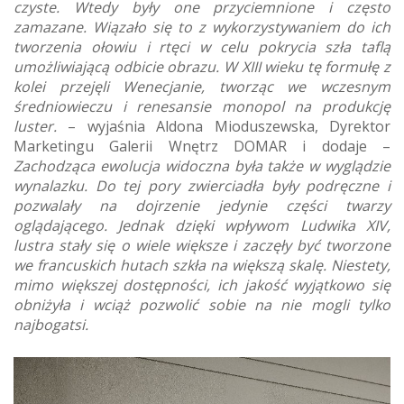
czyste. Wtedy były one przyciemnione i często
zamazane. Wiązało się to z wykorzystywaniem do ich
tworzenia ołowiu i rtęci w celu pokrycia szła taflą
umożliwiającą odbicie obrazu. W XIII wieku tę formułę z
kolei przejęli Wenecjanie, tworząc we wczesnym
średniowieczu i renesansie monopol na produkcję
luster.
– wyjaśnia Aldona Mioduszewska, Dyrektor
Marketingu Galerii Wnętrz DOMAR i dodaje –
Zachodząca ewolucja widoczna była także w wyglądzie
wynalazku. Do tej pory zwierciadła były podręczne i
pozwalały na dojrzenie jedynie części twarzy
oglądającego. Jednak dzięki wpływom Ludwika XIV,
lustra stały się o wiele większe i zaczęły być tworzone
we francuskich hutach szkła na większą skalę. Niestety,
mimo większej dostępności, ich jakość wyjątkowo się
obniżyła i wciąż pozwolić sobie na nie mogli tylko
najbogatsi.