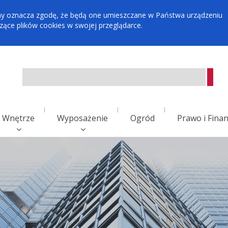
tryny oznacza zgodę, że będą one umieszczane w Państwa urządzeniu
ce plików cookies w swojej przeglądarce.
Wnętrze
Wyposażenie
Ogród
Prawo i Fina