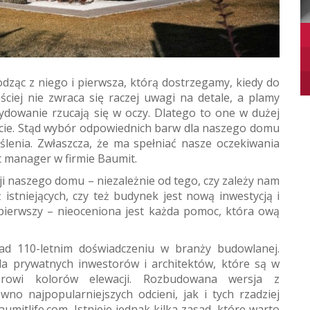
odząc z niego i pierwsza, którą dostrzegamy, kiedy do
ciej nie zwraca się raczej uwagi na detale, a plamy
cydowanie rzucają się w oczy. Dlatego to one w dużej
cie. Stąd wybór odpowiednich barw dla naszego domu
lenia. Zwłaszcza, że ma spełniać nasze oczekiwania
t manager w firmie Baumit.
ji naszego domu – niezależnie od tego, czy zależy nam
istniejących, czy też budynek jest nową inwestycją i
pierwszy – nieoceniona jest każda pomoc, która ową
ponad 110-letnim doświadczeniu w branży budowlanej.
dla prywatnych inwestorów i architektów, które są w
orowi kolorów elewacji. Rozbudowana wersja z
wno najpopularniejszych odcieni, jak i tych rzadziej
mitlife.com. Istnieje jednak kilka zasad, które warto