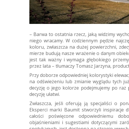
– Barwa to ostatnia rzecz, jaką widzimy wych
niego wracamy. W codziennym pędzie najczęś
koloru, zwłaszcza na dużej powierzchni, zde
mierze budują nasze wrażenie o danym obiek
jest tak ważny i wymaga głębokiego przemyś
przez lata – tłumaczy Tomasz Jarzyna, produc
Przy doborze odpowiedniej kolorystyki elewac
na odświeżeniu lub zmianie wyglądu tych już 
decyzję o jego kolorze podejmujemy po raz 
decyzję ułatwi.
Zwłaszcza, jeśli oferują ją specjaliści o 
Eksperci marki Baumit stworzyli inspiracje 
całości poświęcone odpowiedniemu dob
objaśnieniami i sugestiami dotyczącymi zaró
spotykanych, jest dostępna na stronie www.bau