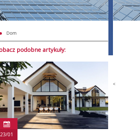
Dom
obacz podobne artykuły:
<
23/01