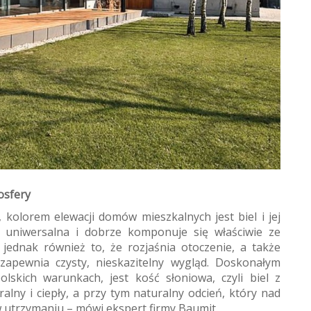
osfery
, kolorem elewacji domów mieszkalnych jest biel i jej
st uniwersalna i dobrze komponuje się właściwie ze
 jednak również to, że rozjaśnia otoczenie, a także
apewnia czysty, nieskazitelny wygląd. Doskonałym
lskich warunkach, jest kość słoniowa, czyli biel z
alny i ciepły, a przy tym naturalny odcień, który nad
w utrzymaniu – mówi ekspert firmy Baumit.