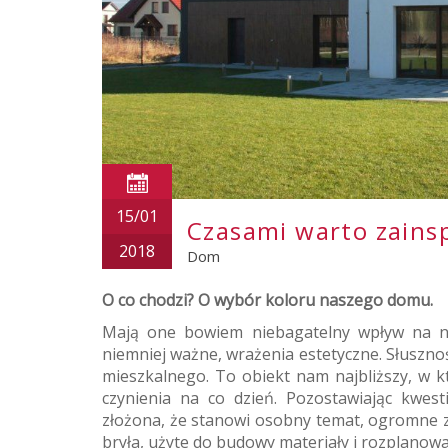
15/01
Czasami warto zainsp
2018
Dom
O co chodzi? O wybór koloru naszego domu.
Mają one bowiem niebagatelny wpływ na nas
niemniej ważne, wrażenia estetyczne. Słuszno
mieszkalnego. To obiekt nam najbliższy, w 
czynienia na co dzień. Pozostawiając kwest
złożona, że stanowi osobny temat, ogromne z
bryła, użyte do budowy materiały i rozplanowan