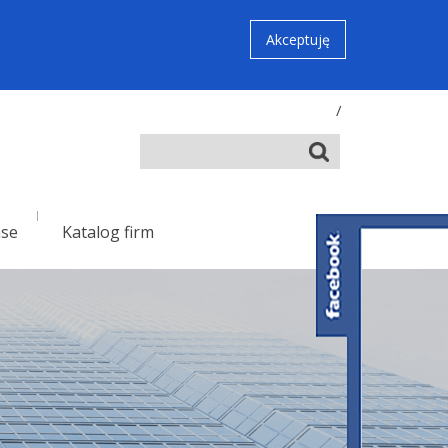
Akceptuję
/
nse
Katalog firm