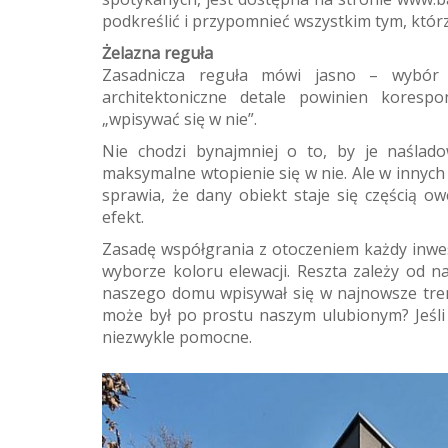
podkreślić i przypomnieć wszystkim tym, któ
Żelazna reguła
Zasadnicza reguła mówi jasno – wybór 
architektoniczne detale powinien koresp
„wpisywać się w nie”.
Nie chodzi bynajmniej o to, by je naślado
maksymalne wtopienie się w nie. Ale w inny
sprawia, że dany obiekt staje się częścią o
efekt.
Zasadę współgrania z otoczeniem każdy inwes
wyborze koloru elewacji. Reszta zależy od n
naszego domu wpisywał się w najnowsze trend
może był po prostu naszym ulubionym? Jeśli
niezwykle pomocne.