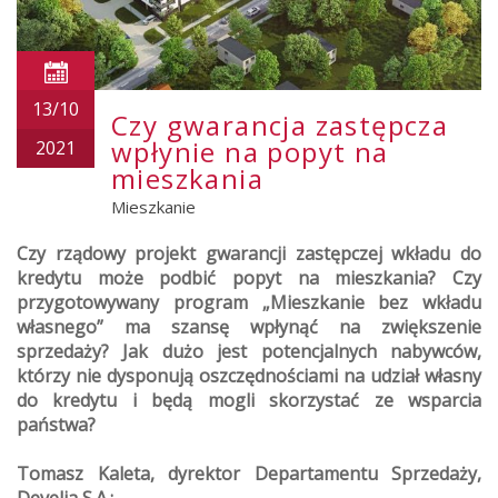
13/10
Czy gwarancja zastępcza
wpłynie na popyt na
2021
mieszkania
Mieszkanie
Czy rządowy projekt gwarancji zastępczej wkładu do
kredytu może podbić popyt na mieszkania? Czy
przygotowywany program „Mieszkanie bez wkładu
własnego” ma szansę wpłynąć na zwiększenie
sprzedaży? Jak dużo jest potencjalnych nabywców,
którzy nie dysponują oszczędnościami na udział własny
do kredytu i będą mogli skorzystać ze wsparcia
państwa?
Tomasz Kaleta, dyrektor Departamentu Sprzedaży,
Develia S.A.: