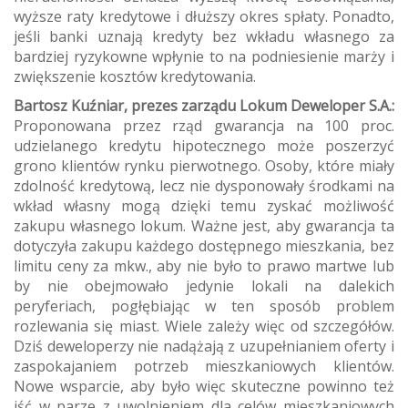
wyższe raty kredytowe i dłuższy okres spłaty. Ponadto,
jeśli banki uznają kredyty bez wkładu własnego za
bardziej ryzykowne wpłynie to na podniesienie marży i
zwiększenie kosztów kredytowania.
Bartosz Kuźniar, prezes zarządu Lokum Deweloper S.A.:
Proponowana przez rząd gwarancja na 100 proc.
udzielanego kredytu hipotecznego może poszerzyć
grono klientów rynku pierwotnego. Osoby, które miały
zdolność kredytową, lecz nie dysponowały środkami na
wkład własny mogą dzięki temu zyskać możliwość
zakupu własnego lokum. Ważne jest, aby gwarancja ta
dotyczyła zakupu każdego dostępnego mieszkania, bez
limitu ceny za mkw., aby nie było to prawo martwe lub
by nie obejmowało jedynie lokali na dalekich
peryferiach, pogłębiając w ten sposób problem
rozlewania się miast. Wiele zależy więc od szczegółów.
Dziś deweloperzy nie nadążają z uzupełnianiem oferty i
zaspokajaniem potrzeb mieszkaniowych klientów.
Nowe wsparcie, aby było więc skuteczne powinno też
iść w parze z uwolnieniem dla celów mieszkaniowych