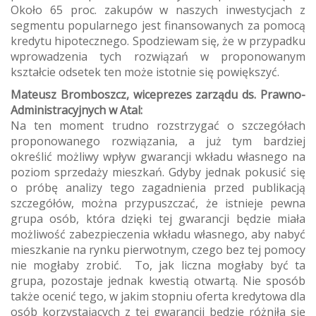
Około 65 proc. zakupów w naszych inwestycjach z
segmentu popularnego jest finansowanych za pomocą
kredytu hipotecznego. Spodziewam się, że w przypadku
wprowadzenia tych rozwiązań w proponowanym
kształcie odsetek ten może istotnie się powiększyć.
Mateusz Bromboszcz, wiceprezes zarządu ds. Prawno-
Administracyjnych w Atal:
Na ten moment trudno rozstrzygać o szczegółach
proponowanego rozwiązania, a już tym bardziej
określić możliwy wpływ gwarancji wkładu własnego na
poziom sprzedaży mieszkań. Gdyby jednak pokusić się
o próbę analizy tego zagadnienia przed publikacją
szczegółów, można przypuszczać, że istnieje pewna
grupa osób, która dzięki tej gwarancji będzie miała
możliwość zabezpieczenia wkładu własnego, aby nabyć
mieszkanie na rynku pierwotnym, czego bez tej pomocy
nie mogłaby zrobić. To, jak liczna mogłaby być ta
grupa, pozostaje jednak kwestią otwartą. Nie sposób
także ocenić tego, w jakim stopniu oferta kredytowa dla
osób korzystających z tej gwarancji będzie różniła się