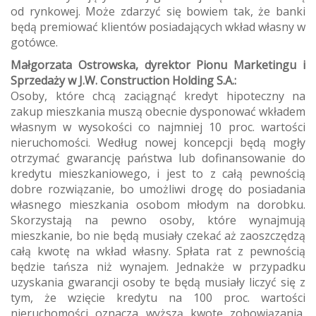
od rynkowej. Może zdarzyć się bowiem tak, że banki
będą premiować klientów posiadających wkład własny w
gotówce.
Małgorzata Ostrowska, dyrektor Pionu Marketingu i
Sprzedaży w J.W. Construction Holding S.A.:
Osoby, które chcą zaciągnąć kredyt hipoteczny na
zakup mieszkania muszą obecnie dysponować wkładem
własnym w wysokości co najmniej 10 proc. wartości
nieruchomości. Według nowej koncepcji będą mogły
otrzymać gwarancję państwa lub dofinansowanie do
kredytu mieszkaniowego, i jest to z całą pewnością
dobre rozwiązanie, bo umożliwi drogę do posiadania
własnego mieszkania osobom młodym na dorobku.
Skorzystają na pewno osoby, które wynajmują
mieszkanie, bo nie będą musiały czekać aż zaoszczędzą
całą kwotę na wkład własny. Spłata rat z pewnością
będzie tańsza niż wynajem. Jednakże w przypadku
uzyskania gwarancji osoby te będą musiały liczyć się z
tym, że wzięcie kredytu na 100 proc. wartości
nieruchomości oznacza wyższą kwotę zobowiązania,