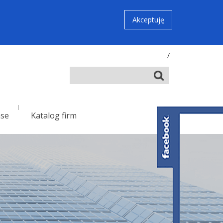
Akceptuję
/
nse
Katalog firm