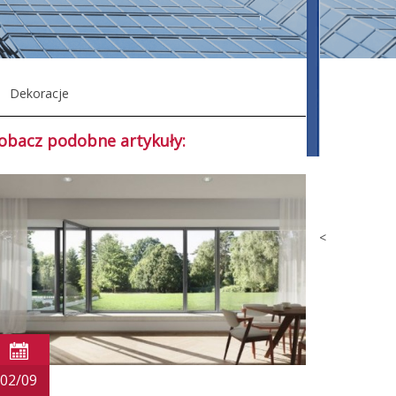
Dekoracje
obacz podobne artykuły:
<
02/09