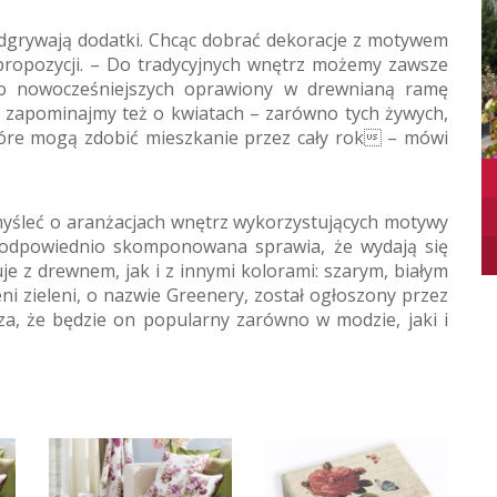
dgrywają dodatki. Chcąc dobrać dekoracje z motywem
propozycji. – Do tradycyjnych wnętrz możemy zawsze
do nowocześniejszych oprawiony w drewnianą ramę
ie zapominajmy też o kwiatach – zarówno tych żywych,
które mogą zdobić mieszkanie przez cały rok – mówi
yśleć o aranżacjach wnętrz wykorzystujących motywy
ra odpowiednio skomponowana sprawia, że wydają się
je z drewnem, jak i z innymi kolorami: szarym, białym
eni zieleni, o nazwie Greenery, został ogłoszony przez
a, że będzie on popularny zarówno w modzie, jaki i