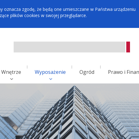
tryny oznacza zgodę, że będą one umieszczane w Państwa urządzeniu
ce plików cookies w swojej przeglądarce.
Wnętrze
Wyposażenie
Ogród
Prawo i Fina