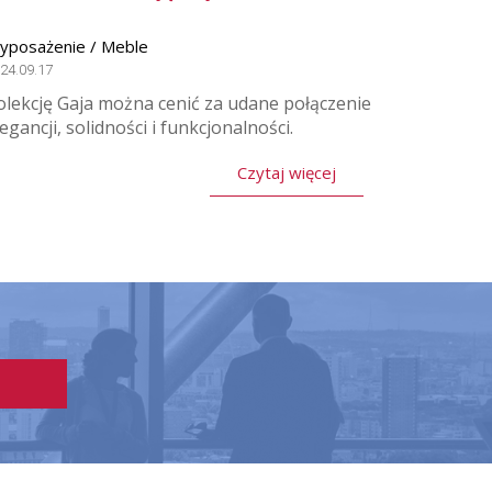
yposażenie / Meble
24.09.17
olekcję Gaja można cenić za udane połączenie
legancji, solidności i funkcjonalności.
Czytaj więcej