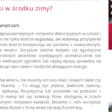
ki w środku zimy?
 wnętrzach.
 najpopularniejszych motywów dekoracyjnych w sztuce i
i nie tylko dobrze wyglądają, ale wpływają pozytywnie
ślinne dobrze komponują się zarówno z nowoczesnym,
ia wnętrz. Soczyście zielone dodatki czy egzotyczne
obnych akcentów ożywiających pomieszczenie lub
je kwitnącym ogrodem lub rajską wyspą sprawdzą się
akuje nam zieleni i bodźców dodających energii.
arakteru, nie musimy od razu kłaść nowych tapet czy
 tkaniny. – To mogą być piękne, kwieciste zasłony,
y aplikacją florystyczną lub poszewki na poduszki z
h mamy też np. kolekcję Rose, dostępną w trzech
bionymi motywem kwiatów. Możemy z nich korzystać
bela Bożek z firmy wnętrzarskiej Eurofirany.