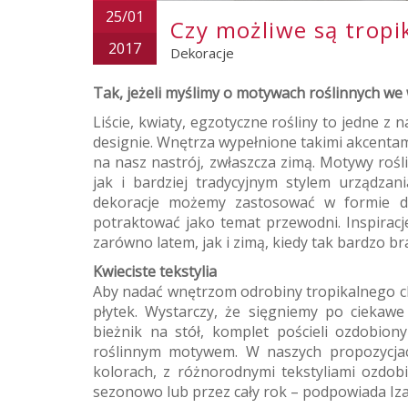
25/01
Czy możliwe są tropi
2017
Dekoracje
Tak, jeżeli myślimy o motywach roślinnych we
Liście, kwiaty, egzotyczne rośliny to jedne z
designie. Wnętrza wypełnione takimi akcentam
na nasz nastrój, zwłaszcza zimą. Motywy ro
jak i bardziej tradycyjnym stylem urządzan
dekoracje możemy zastosować w formie dr
potraktować jako temat przewodni. Inspirac
zarówno latem, jak i zimą, kiedy tak bardzo br
Kwieciste tekstylia
Aby nadać wnętrzom odrobiny tropikalnego ch
płytek. Wystarczy, że sięgniemy po ciekawe
bieżnik na stół, komplet pościeli ozdobion
roślinnym motywem. W naszych propozycjac
kolorach, z różnorodnymi tekstyliami ozdo
sezonowo lub przez cały rok – podpowiada Iza