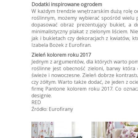
Dodatki inspirowane ogrodem
W każdym trendzie wnętrzarskim dużą rolę o
roślinnym, możemy wybierać spośród wielu 
dopasować obraz prezentujący bukiet, a 
minimalistyczny plakat z zielonym liściem. N
jak i bukietach czy dekoracjach z kwiatów, 
Izabela Bożek z Eurofiran.
Zieleń kolorem roku 2017
Jednym z argumentów, dla których warto pom
roślinne jest obecność zieloni, barwy któ
świeże i nowoczesne. Zieleń dobrze kontrastu
czy żółtym. Warto także dodać, że jeden z oci
firmę Pantone kolorem roku 2017. Co oznacz
designie.
RED
Źródło: Eurofirany