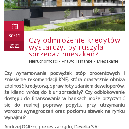
30/12
Czy odmrożenie kredytów
wystarczy, by ruszyła
2022
sprzedaż mieszkań?
Nieruchomości
/
Prawo i Finanse
/
Mieszkanie
Czy wyhamowanie podwyżek stóp procentowych i
zniesienie rekomendacji KNF, która drastycznie obniża
zdolność kredytową, sprawiłoby zdaniem deweloperów,
że klienci wrócą do biur sprzedaży? Czy odblokowanie
dostępu do finansowania w bankach może przyczynić
się do realnej poprawy popytu, przy utrzymaniu
wzrostu wynagrodzeń oraz poziomu stawek na rynku
wynajmu?
Andrzej Oślizło, prezes zarządu, Develia S.A.: