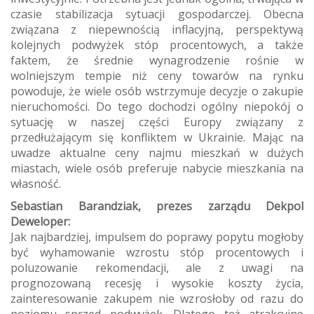
czasie stabilizacja sytuacji gospodarczej. Obecna
związana z niepewnością inflacyjną, perspektywą
kolejnych podwyżek stóp procentowych, a także
faktem, że średnie wynagrodzenie rośnie w
wolniejszym tempie niż ceny towarów na rynku
powoduje, że wiele osób wstrzymuje decyzje o zakupie
nieruchomości. Do tego dochodzi ogólny niepokój o
sytuację w naszej części Europy związany z
przedłużającym się konfliktem w Ukrainie. Mając na
uwadze aktualne ceny najmu mieszkań w dużych
miastach, wiele osób preferuje nabycie mieszkania na
własność.
Sebastian Barandziak, prezes zarządu Dekpol
Deweloper:
Jak najbardziej, impulsem do poprawy popytu mogłoby
być wyhamowanie wzrostu stóp procentowych i
poluzowanie rekomendacji, ale z uwagi na
prognozowaną recesję i wysokie koszty życia,
zainteresowanie zakupem nie wzrosłoby od razu do
poziomu sprzed podwyżek. Dlatego też atrakcyjne