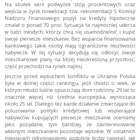
Na skutek serii podwyżek stóp procentowych oraz
wejścia w życie nowelizacji tzw. rekomendacji S Komisji
Nadzoru Finansowego popyt na kredyty hipoteczne
zmalał o ponad 70 proc. Sytuacja ta najmocniej uderza
w ludzi młodych, którzy chcą się usamodzielnić i kupić
swoje pierwsze mieszkanie. Bez wsparcia finansowania
bankowego takie osoby mają ograniczone możliwości
nabywcze. W tej sytuacji decydują się odłożyć swoje
mieszkaniowe plany na bliżej nieokreśloną przyszłość,
część przechodzi na rynek najmu.
Jeszcze przed wybuchem konfliktu w Ukrainie Polska
była w dolnej części rankingu, jeśli chodzi o wiek, w
którym młodzi ludzie opuszczają dom rodzinny. 29 lat to
znacznie więcej niż średnia europejska, wynosząca
około 25 lat. Dlatego też każde działanie zmierzające do
poluzowania polityki kredytowej lub wspierające
nabywców kupujących pierwsze mieszkanie oceniamy
jako pożądane, tym bardziej, że zainteresowanie
własnym mieszkaniem pozostaje wysokie. W ostatnich
miesiącach odnotowujemy podobne liczby zapytań, jak