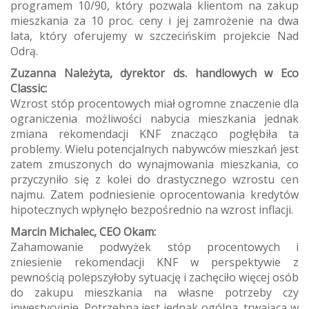
programem 10/90, który pozwala klientom na zakup
mieszkania za 10 proc. ceny i jej zamrożenie na dwa
lata, który oferujemy w szczecińskim projekcie Nad
Odrą.
Zuzanna Należyta, dyrektor ds. handlowych w Eco
Classic:
Wzrost stóp procentowych miał ogromne znaczenie dla
ograniczenia możliwości nabycia mieszkania jednak
zmiana rekomendacji KNF znacząco pogłębiła ta
problemy. Wielu potencjalnych nabywców mieszkań jest
zatem zmuszonych do wynajmowania mieszkania, co
przyczyniło się z kolei do drastycznego wzrostu cen
najmu. Zatem podniesienie oprocentowania kredytów
hipotecznych wpłynęło bezpośrednio na wzrost inflacji.
Marcin Michalec, CEO Okam:
Zahamowanie podwyżek stóp procentowych i
zniesienie rekomendacji KNF w perspektywie z
pewnością polepszyłoby sytuację i zachęciło więcej osób
do zakupu mieszkania na własne potrzeby czy
inwestycyjnie. Potrzebna jest jednak ogólna, trwająca w