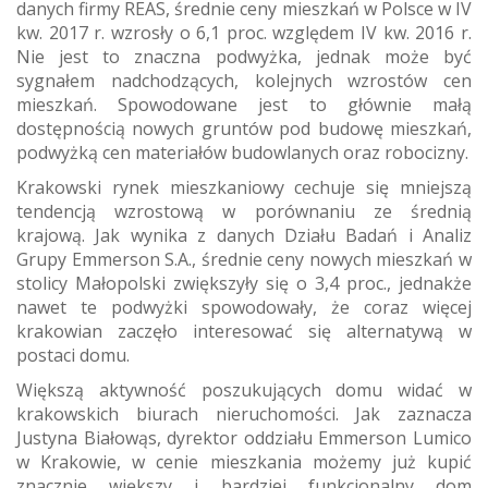
danych firmy REAS, średnie ceny mieszkań w Polsce w IV
kw. 2017 r. wzrosły o 6,1 proc. względem IV kw. 2016 r.
Nie jest to znaczna podwyżka, jednak może być
sygnałem nadchodzących, kolejnych wzrostów cen
mieszkań. Spowodowane jest to głównie małą
dostępnością nowych gruntów pod budowę mieszkań,
podwyżką cen materiałów budowlanych oraz robocizny.
Krakowski rynek mieszkaniowy cechuje się mniejszą
tendencją wzrostową w porównaniu ze średnią
krajową. Jak wynika z danych Działu Badań i Analiz
Grupy Emmerson S.A., średnie ceny nowych mieszkań w
stolicy Małopolski zwiększyły się o 3,4 proc., jednakże
nawet te podwyżki spowodowały, że coraz więcej
krakowian zaczęło interesować się alternatywą w
postaci domu.
Większą aktywność poszukujących domu widać w
krakowskich biurach nieruchomości. Jak zaznacza
Justyna Białowąs, dyrektor oddziału Emmerson Lumico
w Krakowie, w cenie mieszkania możemy już kupić
znacznie większy i bardziej funkcjonalny dom