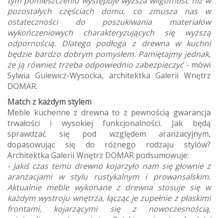
tym pomieszczeniu występuje wyższa wilgotność niż w
pozostałych częściach domu, co zmusza nas w
ostateczności do poszukiwania materiałów
wykończeniowych charakteryzujących się wyższą
odpornością. Dlatego podłoga z drewna w kuchni
będzie bardzo dobrym pomysłem. Pamiętajmy jednak,
że ją również trzeba odpowiednio zabezpieczyć
- mówi
Sylwia Gulewicz-Wysocka, architektka Galerii Wnętrz
DOMAR.
Match z każdym stylem
Meble kuchenne z drewna to z pewnością gwarancja
trwałości i wysokiej funkcjonalności. Jak będą
sprawdzać się pod względem aranżacyjnym,
dopasowując się do różnego rodzaju stylów?
Architektka Galerii Wnętrz DOMAR podsumowuje:
- Jakiś czas temu drewno kojarzyło nam się głownie z
aranżacjami w stylu rustykalnym i prowansalskim.
Aktualnie meble wykonane z drewna stosuje się w
każdym wystroju wnętrza, łącząc je zupełnie z płaskimi
frontami, kojarzącymi się z nowoczesnością,