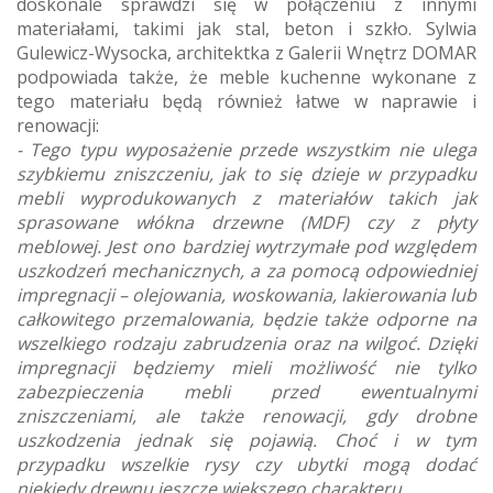
doskonale sprawdzi się w połączeniu z innymi
materiałami, takimi jak stal, beton i szkło. Sylwia
Gulewicz-Wysocka, architektka z Galerii Wnętrz DOMAR
podpowiada także, że meble kuchenne wykonane z
tego materiału będą również łatwe w naprawie i
renowacji:
- Tego typu wyposażenie przede wszystkim nie ulega
szybkiemu zniszczeniu, jak to się dzieje w przypadku
mebli wyprodukowanych z materiałów takich jak
sprasowane włókna drzewne (MDF) czy z płyty
meblowej. Jest ono bardziej wytrzymałe pod względem
uszkodzeń mechanicznych, a za pomocą odpowiedniej
impregnacji – olejowania, woskowania, lakierowania lub
całkowitego przemalowania, będzie także odporne na
wszelkiego rodzaju zabrudzenia oraz na wilgoć. Dzięki
impregnacji będziemy mieli możliwość nie tylko
zabezpieczenia mebli przed ewentualnymi
zniszczeniami, ale także renowacji, gdy drobne
uszkodzenia jednak się pojawią. Choć i w tym
przypadku wszelkie rysy czy ubytki mogą dodać
niekiedy drewnu jeszcze większego charakteru.