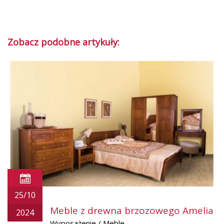
Zobacz podobne artykuły:
25/10
Meble z drewna brzozowego Amelia
2024
Wyposażenie / Meble