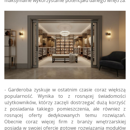
maksymalne wykorzystanie potencjału danego wnętrza.
- Garderoba zyskuje w ostatnim czasie coraz większą
popularność. Wynika to z rosnącej świadomości
użytkowników, którzy zaczęli dostrzegać dużą korzyść
z posiadania takiego pomieszczenia, ale również z
rosnącej oferty dedykowanych temu rozwiązań.
Obecnie coraz więcej firm z branży wnętrzarskiej
posiada w swojej ofercie gotowe rozwiązania modułów