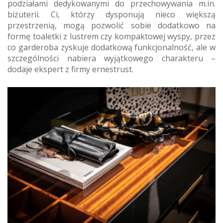
podziałami dedykowanymi do przechowywania m.in.
biżuterii. Ci, którzy dysponują nieco większą
przestrzenią, mogą pozwolić sobie dodatkowo na
formę toaletki z lustrem czy kompaktowej wyspy, przez
co garderoba zyskuje dodatkową funkcjonalność, ale w
szczególności nabiera wyjątkowego charakteru –
dodaje ekspert z firmy ernestrust.