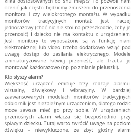
kilka dostosowanych do snu miejsc? To pozwoli nam
ocenić jak często będziemy zmuszeni do przenoszenia
monitora i czy wielokrotnego montażu. W wypadku
monitorów tradycyjnych montaż jest raczej
jednorazowy (choć nic nie stoi na przeszkodzie, żeby je
przenosić) i dziecko nie ma kontaktu z urządzeniem.
Jeśli monitory te wyposażone są w funkcję niani
elektronicznej lub video trzeba dodatkowo wziąć pod
uwagę dostęp do zasilania elektrycznego. Modele
zminiaturyzowane łatwiej przenieść, ale trzeba je
montować każdorazowo (np. po zmianie pieluszki).
Kto słyszy alarm?
Większość urządzeń emituje trzy rodzaje alarmu:
wizualny, dźwiękowy i wibracyjny. W bardziej
zaawansowanych modelach monitorów tradycyjnych
odbiornik jest niezależnym urządzeniem, dlatego rodzic
może zawsze mieć go przy sobie. W urządzeniach
przenośnych alarm włącza się bezpośrednio przy
śpiącym dziecku. Tutaj warto zwrócić uwagę na poziom
dźwięku – niewykluczone, że zbyt głośny alarm