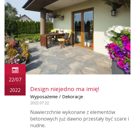
22/07
Design niejedno ma imię!
2022
Wyposażenie / Dekoracje
2022.07.22
Nawierzchnie wykonane z elementów
betonowych już dawno przestały być szare i
nudne.