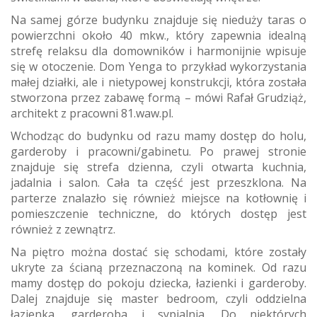
Na samej górze budynku znajduje się nieduży taras o
powierzchni około 40 mkw., który zapewnia idealną
strefę relaksu dla domowników i harmonijnie wpisuje
się w otoczenie. Dom Yenga to przykład wykorzystania
małej działki, ale i nietypowej konstrukcji, która została
stworzona przez zabawę formą – mówi Rafał Grudziąż,
architekt z pracowni 81.waw.pl.
Wchodząc do budynku od razu mamy dostęp do holu,
garderoby i pracowni/gabinetu. Po prawej stronie
znajduje się strefa dzienna, czyli otwarta kuchnia,
jadalnia i salon. Cała ta część jest przeszklona. Na
parterze znalazło się również miejsce na kotłownię i
pomieszczenie techniczne, do których dostęp jest
również z zewnątrz.
Na piętro można dostać się schodami, które zostały
ukryte za ścianą przeznaczoną na kominek. Od razu
mamy dostęp do pokoju dziecka, łazienki i garderoby.
Dalej znajduje się master bedroom, czyli oddzielna
łazienka, garderoba i sypialnia. Do niektórych