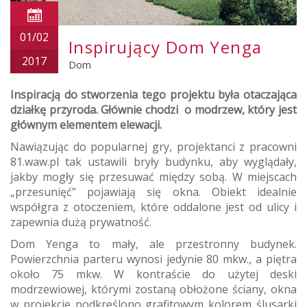
01/02
Inspirujący Dom Yenga
2017
Dom
Inspiracją do stworzenia tego projektu była otaczająca
działkę przyroda. Głównie chodzi o modrzew, który jest
głównym elementem elewacji.
Nawiązując do popularnej gry, projektanci z pracowni
81.waw.pl tak ustawili bryły budynku, aby wyglądały,
jakby mogły się przesuwać między sobą. W miejscach
„przesunięć” pojawiają się okna. Obiekt idealnie
współgra z otoczeniem, które oddalone jest od ulicy i
zapewnia dużą prywatność.
Dom Yenga to mały, ale przestronny budynek.
Powierzchnia parteru wynosi jedynie 80 mkw., a piętra
około 75 mkw. W kontraście do użytej deski
modrzewiowej, którymi zostaną obłożone ściany, okna
w projekcie podkreślono grafitowym kolorem ślusarki