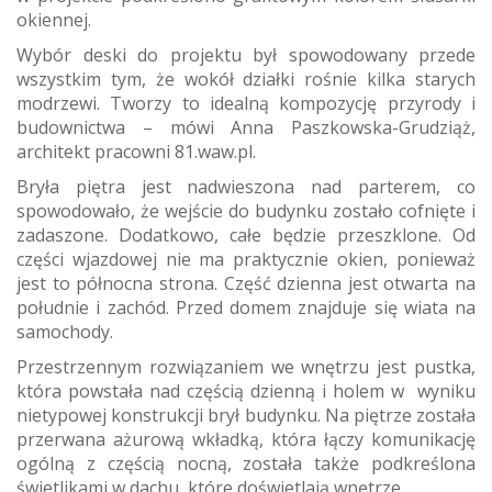
okiennej.
Wybór deski do projektu był spowodowany przede
wszystkim tym, że wokół działki rośnie kilka starych
modrzewi. Tworzy to idealną kompozycję przyrody i
budownictwa – mówi Anna Paszkowska-Grudziąż,
architekt pracowni 81.waw.pl.
Bryła piętra jest nadwieszona nad parterem, co
spowodowało, że wejście do budynku zostało cofnięte i
zadaszone. Dodatkowo, całe będzie przeszklone. Od
części wjazdowej nie ma praktycznie okien, ponieważ
jest to północna strona. Część dzienna jest otwarta na
południe i zachód. Przed domem znajduje się wiata na
samochody.
Przestrzennym rozwiązaniem we wnętrzu jest pustka,
która powstała nad częścią dzienną i holem w wyniku
nietypowej konstrukcji brył budynku. Na piętrze została
przerwana ażurową wkładką, która łączy komunikację
ogólną z częścią nocną, została także podkreślona
świetlikami w dachu, które doświetlają wnętrze.