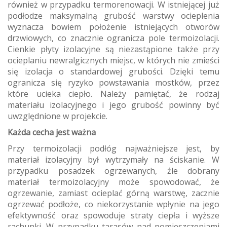
również w przypadku termorenowacji. W istniejącej już
podłodze maksymalną grubość warstwy ocieplenia
wyznacza bowiem położenie istniejących otworów
drzwiowych, co znacznie ogranicza pole termoizolacji.
Cienkie płyty izolacyjne są niezastąpione także przy
ocieplaniu newralgicznych miejsc, w których nie zmieści
się izolacja o standardowej grubości. Dzięki temu
ogranicza się ryzyko powstawania mostków, przez
które ucieka ciepło. Należy pamiętać, że rodzaj
materiału izolacyjnego i jego grubość powinny być
uwzględnione w projekcie.
Każda cecha jest ważna
Przy termoizolacji podłóg najważniejsze jest, by
materiał izolacyjny był wytrzymały na ściskanie. W
przypadku posadzek ogrzewanych, źle dobrany
materiał termoizolacyjny może spowodować, że
ogrzewanie, zamiast ocieplać górną warstwę, zacznie
ogrzewać podłoże, co niekorzystanie wpłynie na jego
efektywność oraz spowoduje straty ciepła i wyższe
rachunki. W przypadku tarasów nad pomieszczeniami