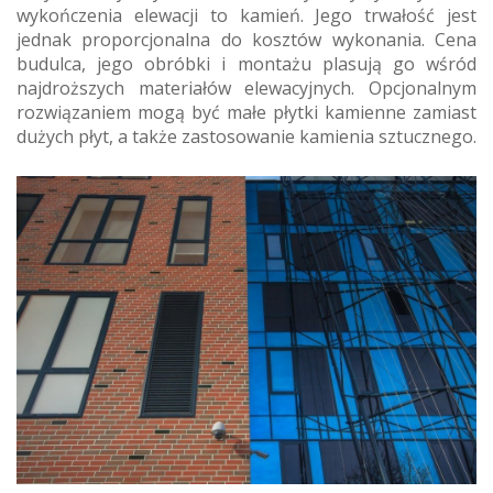
wykończenia elewacji to kamień. Jego trwałość jest
jednak proporcjonalna do kosztów wykonania. Cena
budulca, jego obróbki i montażu plasują go wśród
najdroższych materiałów elewacyjnych. Opcjonalnym
rozwiązaniem mogą być małe płytki kamienne zamiast
dużych płyt, a także zastosowanie kamienia sztucznego.