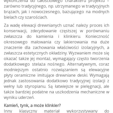
wykończenia do całościowego charakteru projektu –
zarówno tradycyjnego, np. utrzymanego w tradycyjnych
brązach, jak i nowoczesnego, bazującego na modnych
bielach czy szarościach.
Za wadę elewacji drewnianych uznać należy proces ich
konserwacji, zdecydowanie częstszej w porównaniu
zwłaszcza do kamienia i klinkieru. Konieczność
okresowego malowania czy lakierowania ma duże
znaczenie dla zachowania właściwości izolacyjnych, a
zwłaszcza estetycznych okładziny. Wyzwaniem może się
okazać także jej montaż, wymagający często tworzenia
dodatkowego stelaża nośnego. Alternatywnym, coraz
modniejszym ostatnio rozwiązaniem są elewacyjne
płyty ceramiczne imitujące drewniane deski. Wymagają
jednak zastosowania dodatkowo tradycyjnej izolacji z
wełny lub styropianu. Są łatwiejsze w pielęgnacji, ale
także bardziej podatne na uszkodzenia mechaniczne w
wyniku uderzeń.
Kamień, tynk, a może klinkier?
Inny klasyczny materiał wykorzystywany do