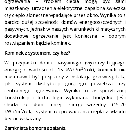
ogrzewania – źródłem ciepła mogą być sami
mieszkańcy, urządzenia elektryczne, zapalona świeczka
czy ciepło słoneczne wpadające przez okno. Wynika to z
bardzo dużej szczelności domów energooszczędnych i
pasywnych. Jednak w naszych warunkach klimatycznych
dodatkowe ogrzewanie jest konieczne – dobrym
rozwiązaniem będzie kominek.
Kominek z systemem, czy bez?
W przypadku domu pasywnego (wykorzystującego
2
energię o wartości do 15 kWh/m
/rok), kominek nie
musi nawet być połączony z instalacją grzewczą, taką
jak system dystrybucji gorącego powietrza, czy
centralnego ogrzewania. Wynika to ze specyficznej
konstrukcji i technologii wykonania budynku. Jeśli
chodzi o dom mniej energooszczędny (15-70
2
kWh/m
/rok), system rozprowadzania ciepła z wkładu
będzie wskazany.
Zamknięta komora spalania.