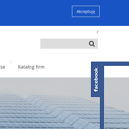
Akceptuję
/
nse
Katalog firm