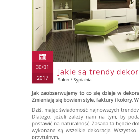
30/01
Jakie są trendy deko
2017
Salon
/
Sypialnia
Jak zaobserwujemy to co się dzieje w dekor
Zmieniają się bowiem style, faktury i kolory.
Dziś, mając świadomość najnowszych trendó
Dlatego, jeżeli zależy nam na tym, by pod
postawić na naturalność. Zasada ta będzie dot
wykonane są wszelkie dekoracje. Wszystko 
przytulnym.