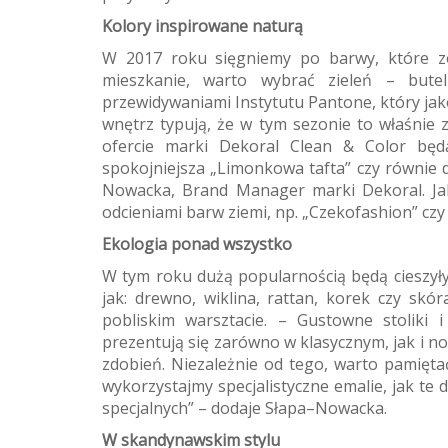
Kolory inspirowane naturą
W 2017 roku sięgniemy po barwy, które zos
mieszkanie, warto wybrać zieleń – bute
przewidywaniami Instytutu Pantone, który jako
wnętrz typują, że w tym sezonie to właśnie z
ofercie marki Dekoral Clean & Color będą
spokojniejsza „Limonkowa tafta” czy równie
Nowacka, Brand Manager marki Dekoral. Jak
odcieniami barw ziemi, np. „Czekofashion” czy
Ekologia ponad wszystko
W tym roku dużą popularnością będą cieszyły
jak: drewno, wiklina, rattan, korek czy s
pobliskim warsztacie. – Gustowne stoliki
prezentują się zarówno w klasycznym, jak i n
zdobień. Niezależnie od tego, warto pamięt
wykorzystajmy specjalistyczne emalie, jak te
specjalnych” – dodaje Słapa–Nowacka.
W skandynawskim stylu