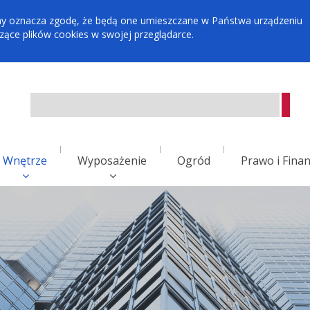
tryny oznacza zgodę, że będą one umieszczane w Państwa urządzeniu
ce plików cookies w swojej przeglądarce.
Wnętrze
Wyposażenie
Ogród
Prawo i Fina