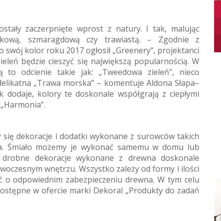
tały zaczerpnięte wprost z natury. I tak, malując
lkową, szmaragdową czy trawiastą. – Zgodnie z
 swój kolor roku 2017 ogłosił „Greenery”, projektanci
ieleń będzie cieszyć się największą popularnością. W
 to odcienie takie jak: „Tweedowa zieleń”, nieco
 delikatna „Trawa morska” – komentuje Aldona Słapa–
 dodaje, kolory te doskonale współgrają z ciepłymi
 „Harmonia”.
 się dekoracje i dodatki wykonane z surowców takich
kóra. Śmiało możemy je wykonać samemu w domu lub
 i drobne dekoracje wykonane z drewna doskonale
owoczesnym wnętrzu. Wszystko zależy od formy i ilości
ać o odpowiednim zabezpieczeniu drewna. W tym celu
 dostępne w ofercie marki Dekoral „Produkty do zadań