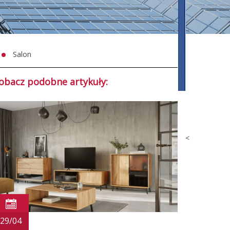
Salon
obacz podobne artykuły:
<
29/04