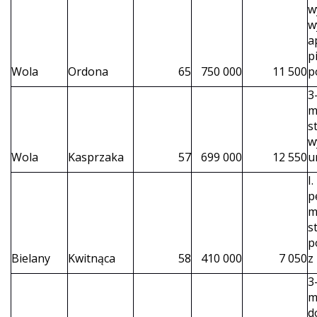
w
w
a
p
Wola
Ordona
65
750 000
11 500
p
3
m
s
w
Wola
Kasprzaka
57
699 000
12 550
u
I
p
m
s
p
Bielany
Kwitnąca
58
410 000
7 050
z
3
m
d