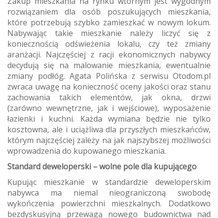
Zakup mieszkania na rynku wtórnym jest wygodnym
rozwiązaniem dla osób poszukujących mieszkania,
które potrzebują szybko zamieszkać w nowym lokum.
Nabywając takie mieszkanie należy liczyć się z
koniecznością odświeżenia lokalu, czy też zmiany
aranżacji. Najczęściej z racji ekonomicznych nabywcy
decydują się na malowanie mieszkania, ewentualnie
zmiany podłóg. Agata Polińska z serwisu Otodom.pl
zwraca uwagę na konieczność oceny jakości oraz stanu
zachowania takich elementów, jak okna, drzwi
(zarówno wewnętrzne, jak i wejściowe), wyposażenie
łazienki i kuchni. Każda wymiana będzie nie tylko
kosztowna, ale i uciążliwa dla przyszłych mieszkańców,
którym najczęściej zależy na jak najszybszej możliwości
wprowadzenia do kupowanego mieszkania.
Standard deweloperski – wolne pole dla kupującego
Kupując mieszkanie w standardzie deweloperskim
nabywca ma niemal nieograniczoną swobodę
wykończenia powierzchni mieszkalnych. Dodatkowo
bezdyskusyjną przewagą nowego budownictwa nad