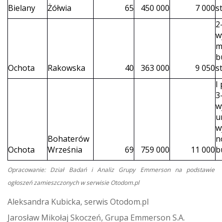
Bielany
Żółwia
65
450 000
7 000
s
2
w
m
b
Ochota
Rakowska
40
363 000
9 050
s
I
3
w
u
w
Bohaterów
n
Ochota
Września
69
759 000
11 000
b
Opracowanie: Dział Badań i Analiz Grupy Emmerson na podstawie
ogłoszeń zamieszczonych w serwisie Otodom.pl
Aleksandra Kubicka, serwis Otodom.pl
Jarosław Mikołaj Skoczeń, Grupa Emmerson S.A.