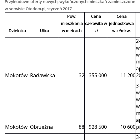
Przykładowe
oferty nowych, wykończonych
mieszkań zamieszczone
w serwisie Otodom.pl, styczeń 2017
Pow.
Cena
Cena
mieszkania
całkowita w
jednostkowa
Dzielnica
Ulica
w metrach
zł
w zł/mkw.
2
w
w
m
a
Mokotów
Racławicka
32
355 000
11 200
2
3
w
w
w
m
a
Mokotów
Obrzeżna
88
928 500
10 600
p
3