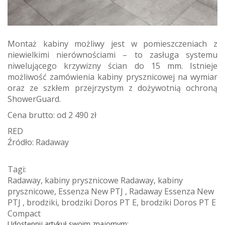
Montaż kabiny możliwy jest w pomieszczeniach z
niewielkimi nierównościami – to zasługa systemu
niwelującego krzywizny ścian do 15 mm. Istnieje
możliwość zamówienia kabiny prysznicowej na wymiar
oraz ze szkłem przejrzystym z dożywotnią ochroną
ShowerGuard.
Cena brutto: od 2 490 zł
RED
Źródło: Radaway
Tagi:
Radaway
,
kabiny prysznicowe Radaway
,
kabiny
prysznicowe
,
Essenza New PTJ
,
Radaway Essenza New
PTJ
,
brodziki
,
brodziki Doros PT E
,
brodziki Doros PT E
Compact
Udostępnij artykuł swoim znajomym: