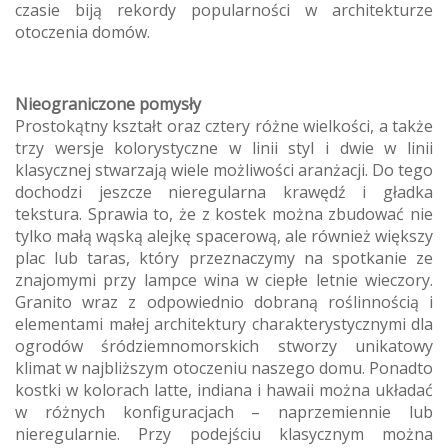
czasie biją rekordy popularności w architekturze
otoczenia domów.
Nieograniczone pomysły
Prostokątny kształt oraz cztery różne wielkości, a także
trzy wersje kolorystyczne w linii styl i dwie w linii
klasycznej stwarzają wiele możliwości aranżacji. Do tego
dochodzi jeszcze nieregularna krawędź i gładka
tekstura. Sprawia to, że z kostek można zbudować nie
tylko małą wąską alejkę spacerową, ale również większy
plac lub taras, który przeznaczymy na spotkanie ze
znajomymi przy lampce wina w ciepłe letnie wieczory.
Granito wraz z odpowiednio dobraną roślinnością i
elementami małej architektury charakterystycznymi dla
ogrodów śródziemnomorskich stworzy unikatowy
klimat w najbliższym otoczeniu naszego domu. Ponadto
kostki w kolorach latte, indiana i hawaii można układać
w różnych konfiguracjach – naprzemiennie lub
nieregularnie. Przy podejściu klasycznym można