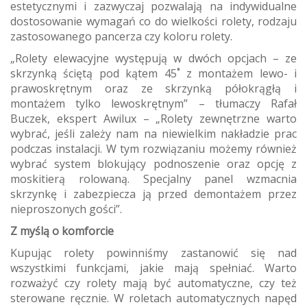
estetycznymi i zazwyczaj pozwalają na indywidualne
dostosowanie wymagań co do wielkości rolety, rodzaju
zastosowanego pancerza czy koloru rolety.
„Rolety elewacyjne występują w dwóch opcjach – ze
skrzynką ściętą pod kątem 45˚ z montażem lewo- i
prawoskrętnym oraz ze skrzynką półokrągłą i
montażem tylko lewoskrętnym” – tłumaczy Rafał
Buczek, ekspert Awilux – „Rolety zewnętrzne warto
wybrać, jeśli zależy nam na niewielkim nakładzie prac
podczas instalacji. W tym rozwiązaniu możemy również
wybrać system blokujący podnoszenie oraz opcję z
moskitierą rolowaną. Specjalny panel wzmacnia
skrzynkę i zabezpiecza ją przed demontażem przez
nieproszonych gości”.
Z myślą o komforcie
Kupując rolety powinniśmy zastanowić się nad
wszystkimi funkcjami, jakie mają spełniać. Warto
rozważyć czy rolety mają być automatyczne, czy też
sterowane ręcznie. W roletach automatycznych napęd