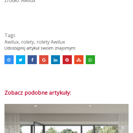
Źródło: Awilux
Tagi:
Awilux
,
rolety
,
rolety Awilux
Udostępnij artykuł swoim znajomym:
Zobacz podobne artykuły: