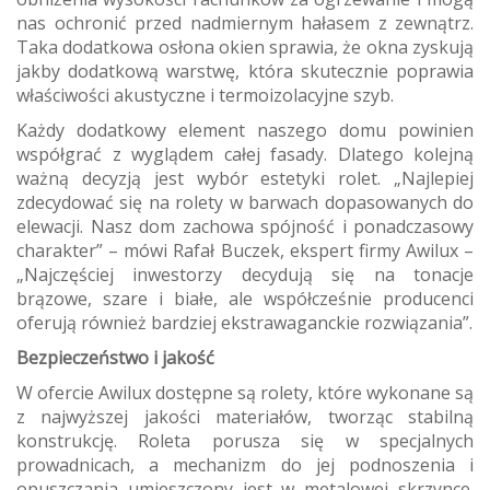
nas ochronić przed nadmiernym hałasem z zewnątrz.
Taka dodatkowa osłona okien sprawia, że okna zyskują
jakby dodatkową warstwę, która skutecznie poprawia
właściwości akustyczne i termoizolacyjne szyb.
Każdy dodatkowy element naszego domu powinien
współgrać z wyglądem całej fasady. Dlatego kolejną
ważną decyzją jest wybór estetyki rolet. „Najlepiej
zdecydować się na rolety w barwach dopasowanych do
elewacji. Nasz dom zachowa spójność i ponadczasowy
charakter” – mówi Rafał Buczek, ekspert firmy Awilux –
„Najczęściej inwestorzy decydują się na tonacje
brązowe, szare i białe, ale współcześnie producenci
oferują również bardziej ekstrawaganckie rozwiązania”.
Bezpieczeństwo i jakość
W ofercie Awilux dostępne są rolety, które wykonane są
z najwyższej jakości materiałów, tworząc stabilną
konstrukcję. Roleta porusza się w specjalnych
prowadnicach, a mechanizm do jej podnoszenia i
opuszczania umieszczony jest w metalowej skrzynce.