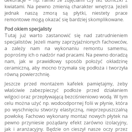
dekoracje – np. ramki ze zdjęciami czy też doniczki z
kwiatami. Na pewno zmienią charakter wnętrza. Jeżeli
jednak naszą zmorą są płytki, niestety prace
remontowe mogą okazać się bardziej skomplikowane.
Pod okiem specjalisty
Tutaj już warto zastanowić się nad zatrudnieniem
specjalistów. Jeżeli mamy zaprzyjaźnionych fachowców,
a zależy nam na wykonaniu remontu samemu,
poprośmy ich o nadzór nad pracami. Na pewno doradzą
nam, jak w prawidłowy sposób położyć okładzinę
ceramiczną, aby mocno trzymała się podłoża i tworzyła
równą powierzchnię.
Jeszcze przed montażem kafelek pamiętajmy, żeby
właściwie zabezpieczyć podłoże przed działaniem
wilgoci oraz przepływającą bezciśnieniowo wodą. W tym
celu można użyć np. wodoodpornej folii w płynie, która
po wyschnięciu stworzy elastyczną, nieprzepuszczalną
powłokę. Fachowo wykonany montaż nowych płytek na
pewno przyniesie pożądany efekt zarówno izolacyjny,
jak i aranżacyjny. Będzie on cieszył nasze oczy przez