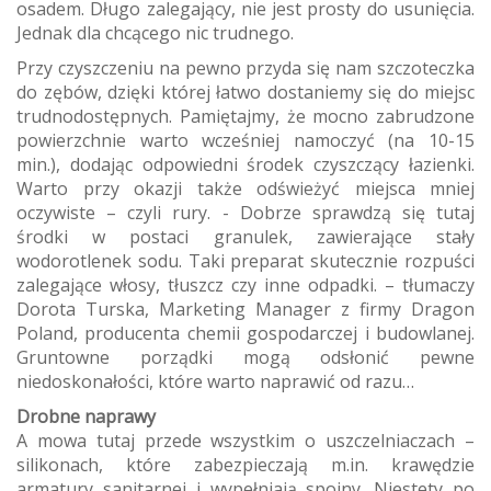
osadem. Długo zalegający, nie jest prosty do usunięcia.
Jednak dla chcącego nic trudnego.
Przy czyszczeniu na pewno przyda się nam szczoteczka
do zębów, dzięki której łatwo dostaniemy się do miejsc
trudnodostępnych. Pamiętajmy, że mocno zabrudzone
powierzchnie warto wcześniej namoczyć (na 10-15
min.), dodając odpowiedni środek czyszczący łazienki.
Warto przy okazji także odświeżyć miejsca mniej
oczywiste – czyli rury. - Dobrze sprawdzą się tutaj
środki w postaci granulek, zawierające stały
wodorotlenek sodu. Taki preparat skutecznie rozpuści
zalegające włosy, tłuszcz czy inne odpadki. – tłumaczy
Dorota Turska, Marketing Manager z firmy Dragon
Poland, producenta chemii gospodarczej i budowlanej.
Gruntowne porządki mogą odsłonić pewne
niedoskonałości, które warto naprawić od razu…
Drobne naprawy
A mowa tutaj przede wszystkim o uszczelniaczach –
silikonach, które zabezpieczają m.in. krawędzie
armatury sanitarnej i wypełniają spoiny. Niestety po