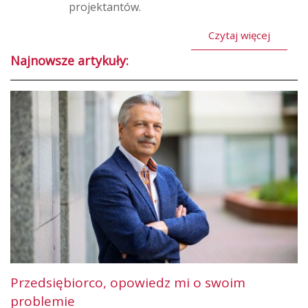
projektantów.
Czytaj więcej
Najnowsze artykuły:
Przedsiębiorco, opowiedz mi o swoim
problemie