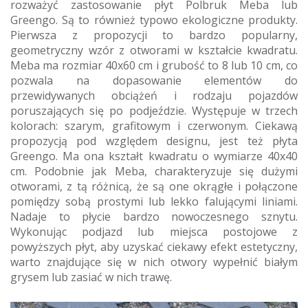
rozważyć zastosowanie płyt Polbruk Meba lub
Greengo. Są to również typowo ekologiczne produkty.
Pierwsza z propozycji to bardzo popularny,
geometryczny wzór z otworami w kształcie kwadratu.
Meba ma rozmiar 40x60 cm i grubość to 8 lub 10 cm, co
pozwala na dopasowanie elementów do
przewidywanych obciążeń i rodzaju pojazdów
poruszających się po podjeździe. Występuje w trzech
kolorach: szarym, grafitowym i czerwonym. Ciekawą
propozycją pod względem designu, jest też płyta
Greengo. Ma ona kształt kwadratu o wymiarze 40x40
cm. Podobnie jak Meba, charakteryzuje się dużymi
otworami, z tą różnicą, że są one okrągłe i połączone
pomiędzy sobą prostymi lub lekko falującymi liniami.
Nadaje to płycie bardzo nowoczesnego sznytu.
Wykonując podjazd lub miejsca postojowe z
powyższych płyt, aby uzyskać ciekawy efekt estetyczny,
warto znajdujące się w nich otwory wypełnić białym
grysem lub zasiać w nich trawę.