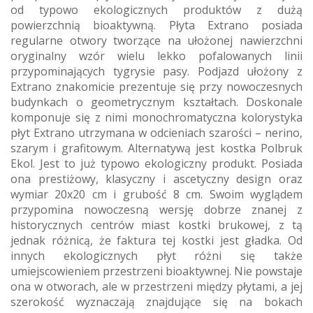
od typowo ekologicznych produktów z dużą
powierzchnią bioaktywną. Płyta Extrano posiada
regularne otwory tworzące na ułożonej nawierzchni
oryginalny wzór wielu lekko pofalowanych linii
przypominających tygrysie pasy. Podjazd ułożony z
Extrano znakomicie prezentuje się przy nowoczesnych
budynkach o geometrycznym kształtach. Doskonale
komponuje się z nimi monochromatyczna kolorystyka
płyt Extrano utrzymana w odcieniach szarości – nerino,
szarym i grafitowym. Alternatywą jest kostka Polbruk
Ekol. Jest to już typowo ekologiczny produkt. Posiada
ona prestiżowy, klasyczny i ascetyczny design oraz
wymiar 20x20 cm i grubość 8 cm. Swoim wyglądem
przypomina nowoczesną wersję dobrze znanej z
historycznych centrów miast kostki brukowej, z tą
jednak różnicą, że faktura tej kostki jest gładka. Od
innych ekologicznych płyt różni się także
umiejscowieniem przestrzeni bioaktywnej. Nie powstaje
ona w otworach, ale w przestrzeni między płytami, a jej
szerokość wyznaczają znajdujące się na bokach