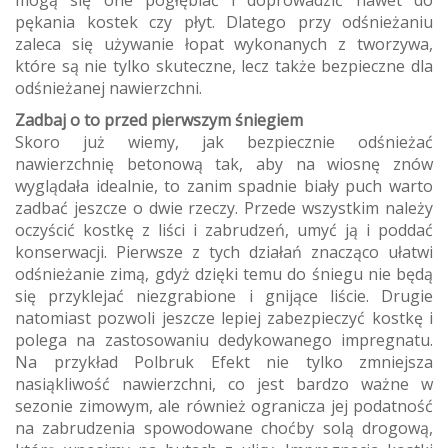
mogą się one pogłębiać i doprowadzić nawet do
pękania kostek czy płyt. Dlatego przy odśnieżaniu
zaleca się używanie łopat wykonanych z tworzywa,
które są nie tylko skuteczne, lecz także bezpieczne dla
odśnieżanej nawierzchni.
Zadbaj o to przed pierwszym śniegiem
Skoro już wiemy, jak bezpiecznie odśnieżać
nawierzchnię betonową tak, aby na wiosnę znów
wyglądała idealnie, to zanim spadnie biały puch warto
zadbać jeszcze o dwie rzeczy. Przede wszystkim należy
oczyścić kostkę z liści i zabrudzeń, umyć ją i poddać
konserwacji. Pierwsze z tych działań znacząco ułatwi
odśnieżanie zimą, gdyż dzięki temu do śniegu nie będą
się przyklejać niezgrabione i gnijące liście. Drugie
natomiast pozwoli jeszcze lepiej zabezpieczyć kostkę i
polega na zastosowaniu dedykowanego impregnatu.
Na przykład Polbruk Efekt nie tylko zmniejsza
nasiąkliwość nawierzchni, co jest bardzo ważne w
sezonie zimowym, ale również ogranicza jej podatność
na zabrudzenia spowodowane choćby solą drogową,