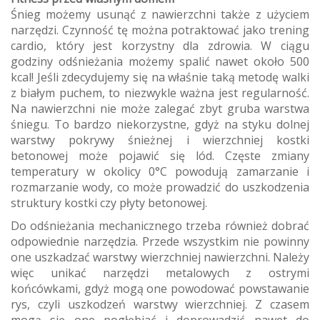
Śnieg możemy usunąć z nawierzchni także z użyciem
narzędzi. Czynność tę można potraktować jako trening
cardio, który jest korzystny dla zdrowia. W ciągu
godziny odśnieżania możemy spalić nawet około 500
kcal! Jeśli zdecydujemy się na właśnie taką metodę walki
z białym puchem, to niezwykle ważna jest regularność.
Na nawierzchni nie może zalegać zbyt gruba warstwa
śniegu. To bardzo niekorzystne, gdyż na styku dolnej
warstwy pokrywy śnieżnej i wierzchniej kostki
betonowej może pojawić się lód. Częste zmiany
temperatury w okolicy 0°C powodują zamarzanie i
rozmarzanie wody, co może prowadzić do uszkodzenia
struktury kostki czy płyty betonowej.
Do odśnieżania mechanicznego trzeba również dobrać
odpowiednie narzędzia. Przede wszystkim nie powinny
one uszkadzać warstwy wierzchniej nawierzchni. Należy
więc unikać narzędzi metalowych z ostrymi
końcówkami, gdyż mogą one powodować powstawanie
rys, czyli uszkodzeń warstwy wierzchniej. Z czasem