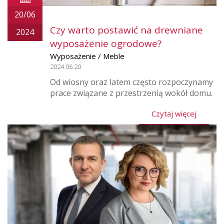
20/06
Czy warto postawić na drewniane
2024
wyposażenie ogrodowe?
Wyposażenie / Meble
2024.06.20
Od wiosny oraz latem często rozpoczynamy
prace związane z przestrzenią wokół domu.
Czytaj więcej