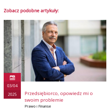
Zobacz podobne artykuły:
03/04
Przedsiębiorco, opowiedz mi o
2025
swoim problemie
Prawo i Finanse