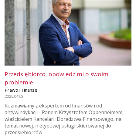
Przedsiębiorco, opowiedz mi o swoim
problemie
Prawo i Finanse
2025.04.03
Rozmawiamy z ekspertem od finansów i od
antywindykacji - Panem Krzysztofem Oppenheimem,
właścicielem Kancelarii Doradztwa Finansowego, na
temat nowej, nietypowej usługi skierowanej do
przedsiębiorców