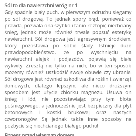
Sól to dla nawierzchni wróg nr 1
Gdy spadnie biały puch, w pierwszym odruchu sięgamy
po sól drogową. To jednak spory błąd, ponieważ co
prawda, pozwala ona szybko i tanio roztopić niechciany
śnieg, jednak może również trwale popsuć estetykę
nawierzchni. Sól drogowa jest agresywnym środkiem,
który pozostawia po sobie ślady. Istnieje duże
prawdopodobieństwo, że po wyschnięciu na
nawierzchni alejek i podjazdów, pojawią się białe
wykwity. Zresztą nie tylko na nich, bo w ten sposób
możemy również uszkodzić swoje obuwie czy ubranie.
Sól drogowa jest również szkodliwa dla roślin i zwierząt
domowych, dlatego lepszym, ale nieco droższym
sposobem jest użycie chlorku magnezu. Usuwa on
śnieg i lód, nie pozostawiając przy tym błota
pośniegowego, a jednocześnie jest bezpieczny dla płyt
betonowych i kostki brukowej oraz naszych
czworonogów. Są jednak także inne sposoby na
pozbycie się niechcianego białego puchu!
Fitness przed własnym domem