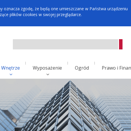
tryny oznacza zgodę, że będą one umieszczane w Państwa urządzeniu
ce plików cookies w swojej przeglądarce.
Wnętrze
Wyposażenie
Ogród
Prawo i Fina