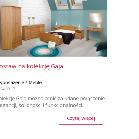
ostaw na kolekcję Gaja
yposażenie / Meble
24.09.17
olekcję Gaja można cenić za udane połączenie
legancji, solidności i funkcjonalności.
Czytaj więcej