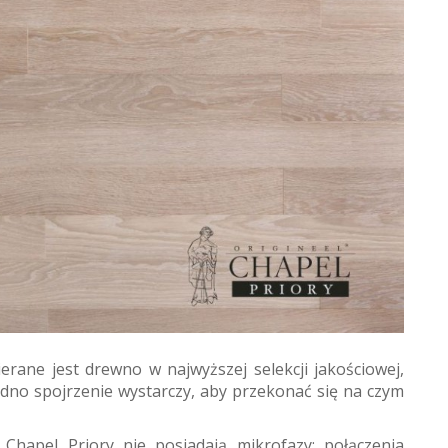
ierane jest drewno w najwyższej selekcji jakościowej,
edno spojrzenie wystarczy, aby przekonać się na czym
Chapel Priory nie posiadają mikrofazy: połączenia