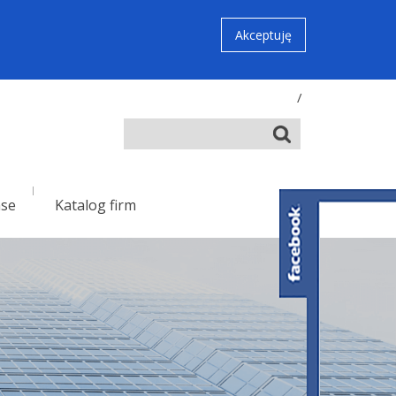
Akceptuję
/
nse
Katalog firm