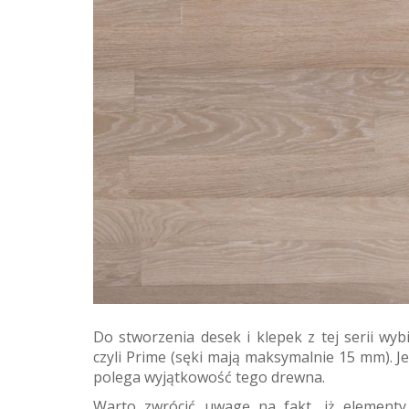
Do stworzenia desek i klepek z tej serii wyb
czyli Prime (sęki mają maksymalnie 15 mm). J
polega wyjątkowość tego drewna.
Warto zwrócić uwagę na fakt, iż elementy 