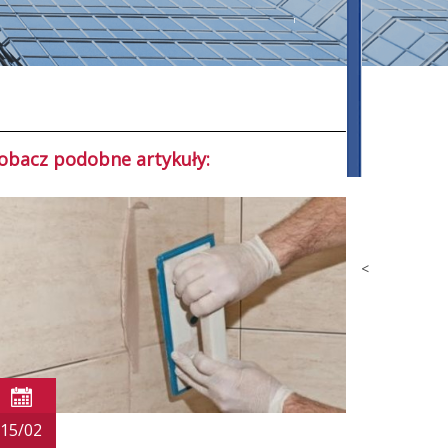
obacz podobne artykuły:
<
15/02