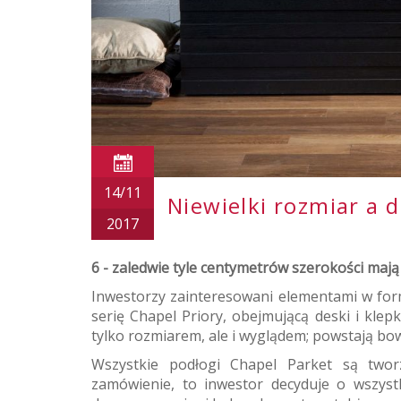
14/11
Niewielki rozmiar a 
2017
6 - zaledwie tyle centymetrów szerokości mają 
Inwestorzy zainteresowani elementami w for
serię Chapel Priory, obejmującą deski i klepk
tylko rozmiarem, ale i wyglądem; powstają bow
Wszystkie podłogi Chapel Parket są two
zamówienie, to inwestor decyduje o wszystk