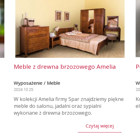
Meble z drewna brzozowego Amelia
P
Wyposażenie / Meble
W
2024.10.25
20
W kolekcji Amelia firmy Spar znajdziemy piękne
K
meble do salonu, jadalni oraz sypialni
e
wykonane z drewna brzozowego.
Czytaj więcej