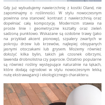
Gdy już wybudujemy nawierzchnię z kostki Oland, nie
zapominajmy o roślinności. W stylu nowoczesnym
powinna ona stanowić kontrast z nawierzchnią oraz
dopełniać całą kompozycję. Modernizm stawia na
proste linie i geometryczne kształty oraz zieleń
sadzoną punktowo. Wskazane są ozdobne trawy (jako
na przykład akcent pionowy), szpalery zwartych w
pokroju drzew lub krzewów, najlepiej obsypanych
jasnymi otoczakami lub grysem. Możemy również
dołożyć kilka bylin, takich jak czosnek olbrzymi,
lawenda drobnolistna czy paprocie. Ostatnio popularne
są również rośliny występujące naturalnie na łąkach,
które dodają ogrodowi w stylu nowoczesnym lekką
nutę ekstrawagancji i ekologicznego charakteru.