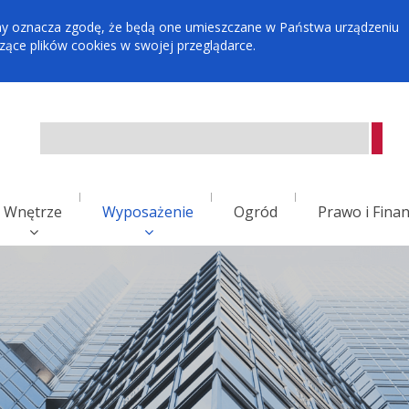
tryny oznacza zgodę, że będą one umieszczane w Państwa urządzeniu
ce plików cookies w swojej przeglądarce.
Wnętrze
Wyposażenie
Ogród
Prawo i Fina