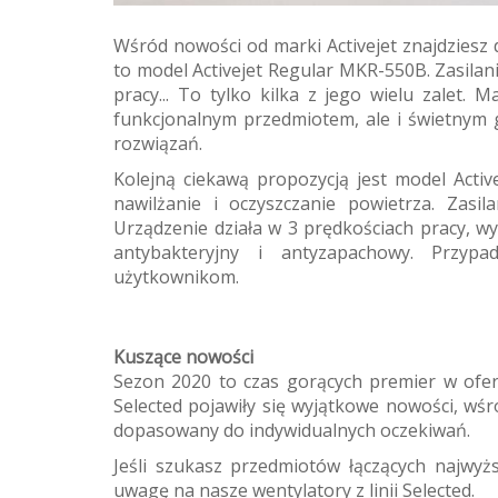
Wśród nowości od marki Activejet znajdziesz 
to model Activejet Regular MKR-550B. Zasilan
pracy... To tylko kilka z jego wielu zalet. 
funkcjonalnym przedmiotem, ale i świetnym g
rozwiązań.
Kolejną ciekawą propozycją jest model Activ
nawilżanie i oczyszczanie powietrza. Zasi
Urządzenie działa w 3 prędkościach pracy, w
antybakteryjny i antyzapachowy. Przyp
użytkownikom.
Kuszące nowości
Sezon 2020 to czas gorących premier w oferc
Selected pojawiły się wyjątkowe nowości, wśró
dopasowany do indywidualnych oczekiwań.
Jeśli szukasz przedmiotów łączących najwy
uwagę na nasze wentylatory z linii Selected.