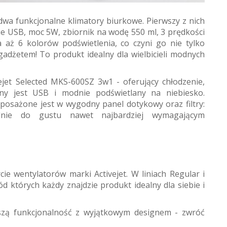
dwa funkcjonalne klimatory biurkowe. Pierwszy z nich
ie USB, moc 5W, zbiornik na wodę 550 ml, 3 prędkości
Ma aż 6 kolorów podświetlenia, co czyni go nie tylko
adżetem! To produkt idealny dla wielbicieli modnych
ejet Selected MKS-600SZ 3w1 - oferujący chłodzenie,
lany jest USB i modnie podświetlany na niebiesko.
yposażone jest w wygodny panel dotykowy oraz filtry:
adnie do gustu nawet najbardziej wymagającym
ie wentylatorów marki Activejet. W liniach Regular i
d których każdy znajdzie produkt idealny dla siebie i
ższą funkcjonalność z wyjątkowym designem - zwróć