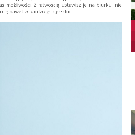
aś możliwości. Z łatwością ustawisz je na biurku, nie
i cię nawet w bardzo gorące dni.