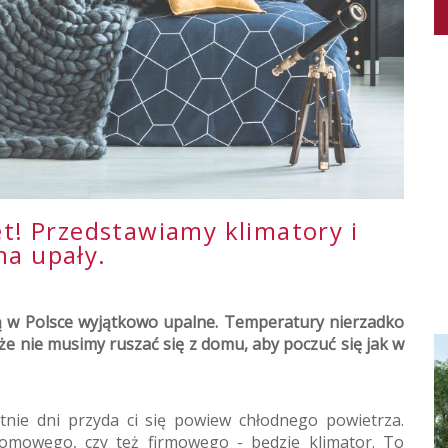
et! Przedstawiamy klimatory i
na upały.
 są w Polsce wyjątkowo upalne. Temperatury nierzadko
 że nie musimy ruszać się z domu, aby poczuć się jak w
etnie dni przyda ci się powiew chłodnego powietrza.
omowego, czy też firmowego - będzie klimator. To