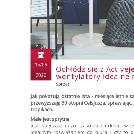
15/06
Ochłódź się z Activej
wentylatory idealne 
2020
Sprzęt
Jak pokazują ostatnie lata - miesiące letnie
przewyższają 30 stopni Celsjusza, sprawiając,
tropikach.
Małe jest sprytne
Jeśli spędzasz dużo czasu za biurkiem, w l
Idealnym rozwiązaniem do biura - czy to d