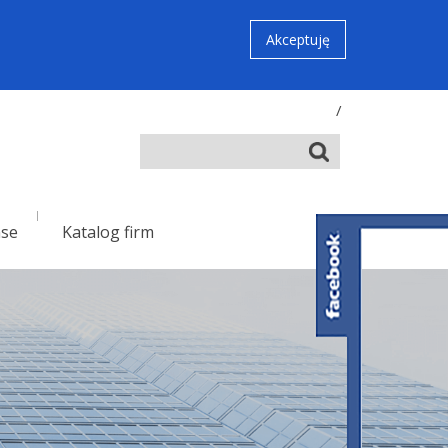
Akceptuję
/
nse
Katalog firm