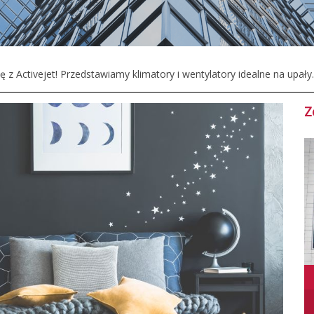
ę z Activejet! Przedstawiamy klimatory i wentylatory idealne na upały.
Z