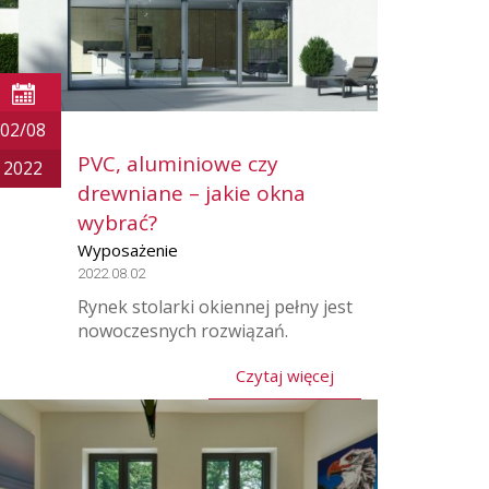
02/08
PVC, aluminiowe czy
2022
drewniane – jakie okna
wybrać?
Wyposażenie
2022.08.02
Rynek stolarki okiennej pełny jest
nowoczesnych rozwiązań.
Czytaj więcej