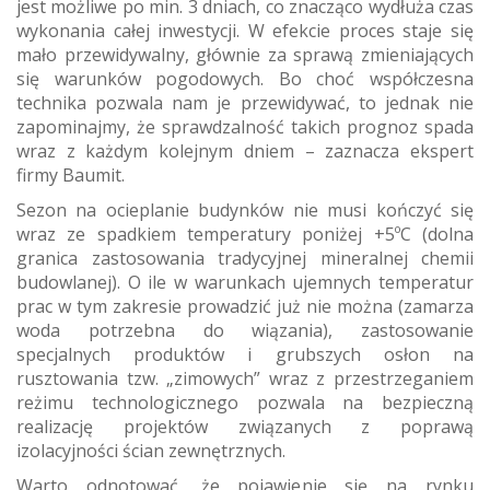
jest możliwe po min. 3 dniach, co znacząco wydłuża czas
wykonania całej inwestycji. W efekcie proces staje się
mało przewidywalny, głównie za sprawą zmieniających
się warunków pogodowych. Bo choć współczesna
technika pozwala nam je przewidywać, to jednak nie
zapominajmy, że sprawdzalność takich prognoz spada
wraz z każdym kolejnym dniem – zaznacza ekspert
firmy Baumit.
Sezon na ocieplanie budynków nie musi kończyć się
wraz ze spadkiem temperatury poniżej +5ºC (dolna
granica zastosowania tradycyjnej mineralnej chemii
budowlanej). O ile w warunkach ujemnych temperatur
prac w tym zakresie prowadzić już nie można (zamarza
woda potrzebna do wiązania), zastosowanie
specjalnych produktów i grubszych osłon na
rusztowania tzw. „zimowych” wraz z przestrzeganiem
reżimu technologicznego pozwala na bezpieczną
realizację projektów związanych z poprawą
izolacyjności ścian zewnętrznych.
Warto odnotować, że pojawienie się na rynku