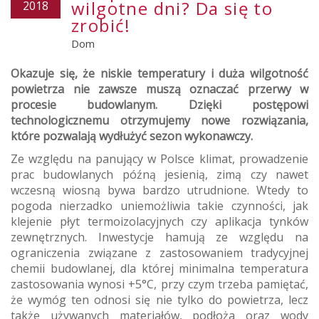
wilgotne dni? Da się to
2018
zrobić!
Dom
Okazuje się, że niskie temperatury i duża wilgotność
powietrza nie zawsze muszą oznaczać przerwy w
procesie budowlanym. Dzięki postępowi
technologicznemu otrzymujemy nowe rozwiązania,
które pozwalają wydłużyć sezon wykonawczy.
Ze względu na panujący w Polsce klimat, prowadzenie
prac budowlanych późną jesienią, zimą czy nawet
wczesną wiosną bywa bardzo utrudnione. Wtedy to
pogoda nierzadko uniemożliwia takie czynności, jak
klejenie płyt termoizolacyjnych czy aplikacja tynków
zewnętrznych. Inwestycje hamują ze względu na
ograniczenia związane z zastosowaniem tradycyjnej
chemii budowlanej, dla której minimalna temperatura
zastosowania wynosi +5°C, przy czym trzeba pamiętać,
że wymóg ten odnosi się nie tylko do powietrza, lecz
także używanych materiałów, podłoża oraz wody