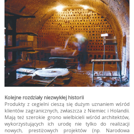
Kolejne rozdziały niezwykłej historii
Produkty z cegielni cieszą się dużym uznaniem wśród
klientów zagranicznych, zwłaszcza z Niemiec i Holandii.
Mają też szerokie grono wielbicieli wśród architektów,
wykorzystujących ich urodę nie tylko do realizacji
nowych, prestiżowych projektów (np. Narodowa