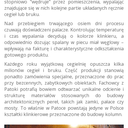
stopniowo "wędruje" przez pomieszczenia, wypalając
znajdujące się w nich kolejne partie układanych ręcznie
cegieł lub bruku.
Nad przebiegiem trwającego osiem dni procesu
czuwają doświadczeni palacze. Kontrolując temperaturę
i czas wypalania decydują o kolorze klinkieru, a
odpowiednio dozując spalany w piecu miał węglowy –
wpływają na fakturę i charakterystyczne odkształcenia
gotowego produktu.
Każdego roku wyjątkową cegielnię opuszcza kilka
milionów cegieł i bruku. Część produkcji stanowią
ponadto zamówienia specjalne, przeznaczone do prac
przy bezcennych, zabytkowych obiektach. Fachowcy z
Patoki potrafią bowiem odtwarzać unikalne odcienie i
strukturę materiałów stosowanych do budowy
architektonicznych pereł, takich jak zamki, pałace czy
mosty. To właśnie w Patoce powstają jedyne w Polsce
kształtki klinkierowe przeznaczone do budowy kolumn.