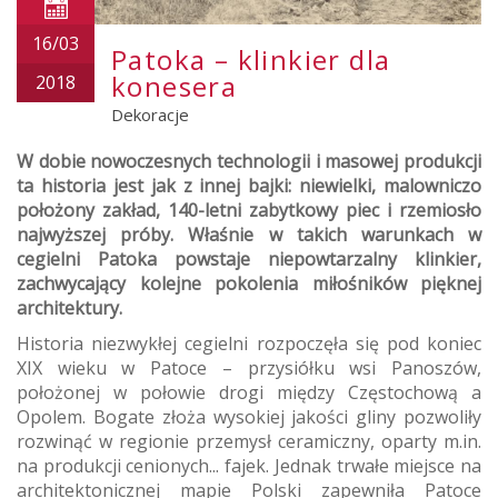
16/03
Patoka – klinkier dla
konesera
2018
Dekoracje
W dobie nowoczesnych technologii i masowej produkcji
ta historia jest jak z innej bajki: niewielki, malowniczo
położony zakład, 140-letni zabytkowy piec i rzemiosło
najwyższej próby. Właśnie w takich warunkach w
cegielni Patoka powstaje niepowtarzalny klinkier,
zachwycający kolejne pokolenia miłośników pięknej
architektury.
Historia niezwykłej cegielni rozpoczęła się pod koniec
XIX wieku w Patoce – przysiółku wsi Panoszów,
położonej w połowie drogi między Częstochową a
Opolem. Bogate złoża wysokiej jakości gliny pozwoliły
rozwinąć w regionie przemysł ceramiczny, oparty m.in.
na produkcji cenionych... fajek. Jednak trwałe miejsce na
architektonicznej mapie Polski zapewniła Patoce