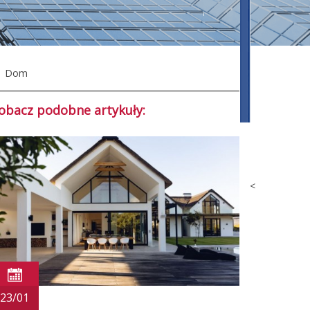
Dom
obacz podobne artykuły:
<
23/01