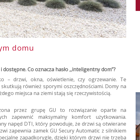
nym domu
 i dostępne. Co oznacza hasło ,,inteligentny dom”?
 – drzwi, okna, oświetlenie, czy ogrzewanie. Te
e skutkują również sporymi oszczędnościami. Domy na
dego miejsca na ziemi stają się rzeczywistością.
rzona przez grupę GU to rozwiązanie oparte na
ących zapewnić maksymalny komfort użytkowania.
y napęd DTI, który powoduje, że drzwi są otwierane
rzwi zapewnia zamek GU Secury Automatic z silnikiem
ecjalne zapadkorygle, dzięki którym drzwi nie trzeba