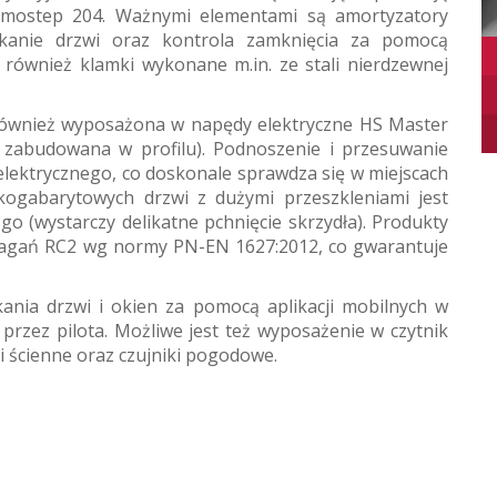
ermostep 204. Ważnymi elementami są amortyzatory
ykanie drzwi oraz kontrola zamknięcia za pomocą
również klamki wykonane m.in. ze stali nierdzewnej
ównież wyposażona w napędy elektryczne HS Master
e zabudowana w profilu). Podnoszenie i przesuwanie
elektrycznego, co doskonale sprawdza się w miejscach
lkogabarytowych drzwi z dużymi przeszkleniami jest
 go (wystarczy delikatne pchnięcie skrzydła). Produkty
ymagań RC2 wg normy PN-EN 1627:2012, co gwarantuje
kania drzwi i okien za pomocą aplikacji mobilnych w
 przez pilota. Możliwe jest też wyposażenie w czytnik
ki ścienne oraz czujniki pogodowe.