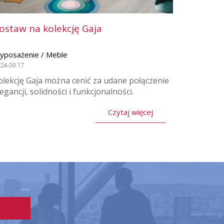
ostaw na kolekcję Gaja
yposażenie / Meble
24.09.17
olekcję Gaja można cenić za udane połączenie
legancji, solidności i funkcjonalności.
Czytaj więcej