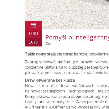
15/01
Pomyśl o inteligent
2018
Dom
Takie domy stają się coraz bardziej popularne
Zaprogramować można już prawie wszystko
codzienne ułatwienia w dłuższej perspektywi
pilota, którymi można sterować z właściwie każ
Drzwi otwierane bez klucza
Nowa koncepcja drzwi wejściowych stwo
najnowocześniejszych technologiach maj
Kompleksowa koncepcja obejmuje zintegrowan
i zamykane automatycznie. Zabezpieczenie d
A-Öffner lub A-Öffner Servo wyposażony w sp