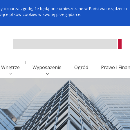
tryny oznacza zgodę, że będą one umieszczane w Państwa urządzeniu
ce plików cookies w swojej przeglądarce.
Wnętrze
Wyposażenie
Ogród
Prawo i Fina