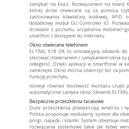
zamykać na klucz. Rozwiązaniem na miarę XX
której drzwi otwierane są za pomocą czytn
zastosowania klawiatury kodowej, RFID
dodatkowy moduł GU Controller IO. Pozwala
drzwiami z poziomu urządzenia mobilnego
smartfon z dostępem do Internetu.
Okno otwierane telefonem
ELTRAL K18 DK to innowacyjny siłownik do 
sterować otwieraniem i zamykaniem okna za p
odległość. Dzięki aplikacji w smartfonie w
zamknięte. Okno można otworzyć też za pomo
funkcję przechyłu.
Istnieje również możliwość montażu czujki 
automatycznie zamyka okno. Siłownik ELTRAL K
Bezpieczne przeszklenia tarasowe
Duże przeszklenia powiększają wnętrza i ł
Polska proponuje modularny system dla oki
progi, napędy i klamki. System obejmuje ma
rozwiązania systemowe takie jak listwy went