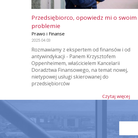
Przedsiębiorco, opowiedz mi o swoim
problemie
Prawo i Finanse
2025.04.03
Rozmawiamy z ekspertem od finansów i od
antywindykacji - Panem Krzysztofem
Oppenheimem, właścicielem Kancelarii
Doradztwa Finansowego, na temat nowej,
nietypowej usługi skierowanej do
przedsiębiorców
Czytaj więcej