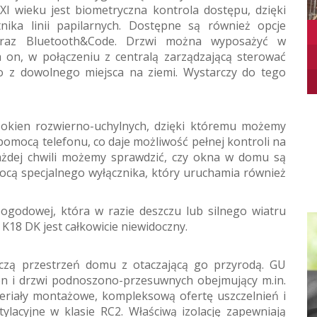
I wieku jest biometryczna kontrola dostępu, dzięki
ika linii papilarnych. Dostępne są również opcje
 oraz Bluetooth&Code. Drzwi można wyposażyć w
 on, w połączeniu z centralą zarządzającą sterować
 z dowolnego miejsca na ziemi. Wystarczy do tego
okien rozwierno-uchylnych, dzięki któremu możemy
omocą telefonu, co daje możliwość pełnej kontroli na
 każdej chwili możemy sprawdzić, czy okna w domu są
cą specjalnego wyłącznika, który uruchamia również
pogodowej, która w razie deszczu lub silnego wiatru
18 DK jest całkowicie niewidoczny.
ączą przestrzeń domu z otaczającą go przyrodą. GU
en i drzwi podnoszono-przesuwnych obejmujący m.in.
teriały montażowe, kompleksową ofertę uszczelnień i
ylacyjne w klasie RC2. Właściwą izolację zapewniają