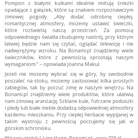
Pompon z białymi kulkami idealnie imitują śnieżki
opadające z gałązek, które są znakiem rozpoznawczym
zimowej pogody. „Aby dodać odrobinę ciepłej,
romantycznej atmosfery, możemy ustawić świeczki,
które rozświetlą naszą przestrzeń. Za pomocą
odpowiedniego światła zbudujemy nastrój, przy którym
łatwiej będzie nam się czytać, oglądać telewizję i nie
nadwyrężymy wzroku. Na Bonami.pl znajdziemy wiele
świeczników, które z pewnością sprostają naszym
wymaganiom.” – opowiada Joanna Makul.
Jeżeli nie możemy wybrać się w góry, by swobodnie
poszaleć na stoku, możemy zastosować kilka prostych
zabiegów, tak by poczuć zimę w naszym wnętrzu. Na
Bonami.pl znajdziemy wiele produktów, które ułatwią
nam zimową aranżację. Szklane kule, futrzane poduszki
i pledy lub białe meble dodadzą odpowiedniej atmosfery
każdemu mieszkaniu. Przy ciepłej herbacie wypijanej w
takim wystroju z pewnością poczujemy się jak w
górskim schronisku.
Wiszący stołek J-Line Hang, Bonami.pl, cena 719 zł