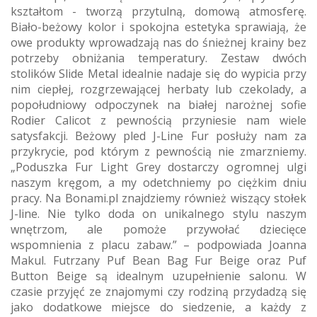
kształtom - tworzą przytulną, domową atmosferę.
Biało-beżowy kolor i spokojna estetyka sprawiają, że
owe produkty wprowadzają nas do śnieżnej krainy bez
potrzeby obniżania temperatury. Zestaw dwóch
stolików Slide Metal idealnie nadaje się do wypicia przy
nim ciepłej, rozgrzewającej herbaty lub czekolady, a
popołudniowy odpoczynek na białej narożnej sofie
Rodier Calicot z pewnością przyniesie nam wiele
satysfakcji. Beżowy pled J-Line Fur posłuży nam za
przykrycie, pod którym z pewnością nie zmarzniemy.
„Poduszka Fur Light Grey dostarczy ogromnej ulgi
naszym kręgom, a my odetchniemy po ciężkim dniu
pracy. Na Bonami.pl znajdziemy również wiszący stołek
J-line. Nie tylko doda on unikalnego stylu naszym
wnętrzom, ale pomoże przywołać dziecięce
wspomnienia z placu zabaw.” – podpowiada Joanna
Makul. Futrzany Puf Bean Bag Fur Beige oraz Puf
Button Beige są idealnym uzupełnienie salonu. W
czasie przyjęć ze znajomymi czy rodziną przydadzą się
jako dodatkowe miejsce do siedzenie, a każdy z