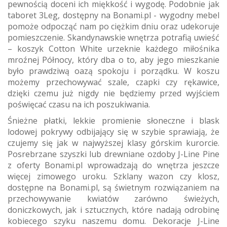
pewnością doceni ich miękkość i wygodę. Podobnie jak
taboret 3Leg, dostępny na Bonami.pl - wygodny mebel
pomoże odpocząć nam po ciężkim dniu oraz udekoruje
pomieszczenie. Skandynawskie wnętrza potrafią uwieść
– koszyk Cotton White urzeknie każdego miłośnika
mroźnej Północy, który dba o to, aby jego mieszkanie
było prawdziwą oazą spokoju i porządku. W koszu
możemy przechowywać szale, czapki czy rękawice,
dzięki czemu już nigdy nie będziemy przed wyjściem
poświęcać czasu na ich poszukiwania.
Śnieżne płatki, lekkie promienie słoneczne i blask
lodowej pokrywy odbijający się w szybie sprawiają, że
czujemy się jak w najwyższej klasy górskim kurorcie.
Posrebrzane szyszki lub drewniane ozdoby J-Line Pine
z oferty Bonami.pl wprowadzają do wnętrza jeszcze
więcej zimowego uroku. Szklany wazon czy klosz,
dostępne na Bonami.pl, są świetnym rozwiązaniem na
przechowywanie kwiatów zarówno świeżych,
doniczkowych, jak i sztucznych, które nadają odrobinę
kobiecego szyku naszemu domu. Dekoracje J-Line