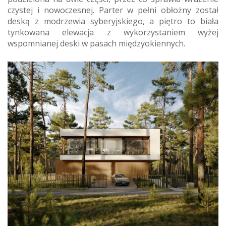
czystej i nowoczesnej. Parter w pełni obłożny został
deską z modrzewia syberyjskiego, a piętro to biała
tynkowana elewacja z wykorzystaniem wyżej
wspomnianej deski w pasach międzyokiennych.