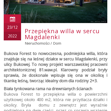
23/12
Przepiękna willa w sercu
Magdalenki
2022
Nieruchomości
/
Dom
Bukova Forest to nowoczesna, podmiejska willa, która
znajduje się na leśnej działce w sercu Magdalenki, przy
ulicy Bukowej. To nowy projekt warszawskiej pracowni
architektonicznej 81.waw.pl. Klarowny podział bryły
sprawia, że doskonale wpisuje się ona w okolicę i
tkankę leśną, tworząc idealny dom dla rodziny 2+3.
Biała tynkowana rama na drewnianych ścianach
Bukova Forest to przepiękna willa o powierzchni
użytkowej około 400 m2, która nie przytłacza działki i
okolicy. Bryła domu z zewnętrz jest wyraźnie
podzielona na dwie części, przez co sprawia wrażenie