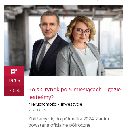
19/06
Polski rynek po 5 miesiącach – gdzie
2024
jesteśmy?
Nieruchomości / Inwestycje
2024.06.19
Zbliżamy się do półmetka 2024. Zanim
powstaną oficjalne półroczne