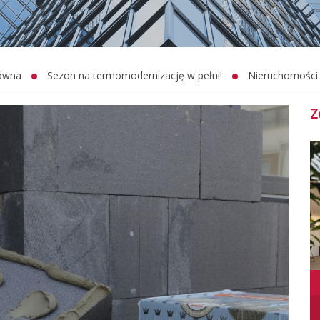
łówna
Sezon na termomodernizację w pełni!
Nieruchomości
Z