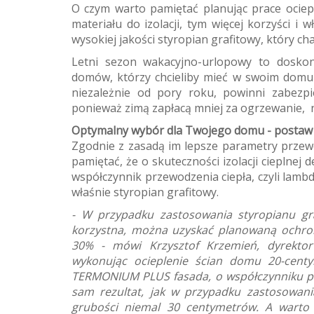
O czym warto pamiętać planując prace ociep
materiału do izolacji, tym więcej korzyści i 
wysokiej jakości styropian grafitowy, który ch
Letni sezon wakacyjno-urlopowy to doskona
domów, którzy chcieliby mieć w swoim domu
niezależnie od pory roku, powinni zabezpi
ponieważ zimą zapłacą mniej za ogrzewanie, n
Optymalny wybór dla Twojego domu - postaw 
Zgodnie z zasadą im lepsze parametry przewod
pamiętać, że o skuteczności izolacji cieplnej 
współczynnik przewodzenia ciepła, czyli lambda
właśnie styropian grafitowy.
- W przypadku zastosowania styropianu gra
korzystna, można uzyskać planowaną ochron
30% - mówi Krzysztof Krzemień, dyrektor
wykonując ocieplenie ścian domu 20-cent
TERMONIUM PLUS fasada, o współczynniku pr
sam rezultat, jak w przypadku zastosowani
grubości niemal 30 centymetrów. A warto p