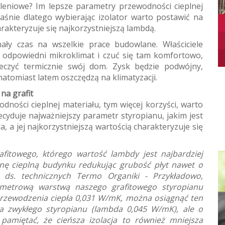
leniowe? Im lepsze parametry przewodności cieplnej
właśnie dlatego wybierając izolator warto postawić na
arakteryzuje się najkorzystniejszą lambdą.
ły czas na wszelkie prace budowlane. Właściciele
 odpowiedni mikroklimat i czuć się tam komfortowo,
eczyć termicznie swój dom. Zysk będzie podwójny,
atomiast latem oszczędzą na klimatyzacji.
na grafit
ności cieplnej materiału, tym więcej korzyści, warto
decyduje najważniejszy parametr styropianu, jakim jest
, a jej najkorzystniejszą wartością charakteryzuje się
fitowego, którego wartość lambdy jest najbardziej
ę cieplną budynku redukując grubość płyt nawet o
 ds. technicznych Termo Organiki - Przykładowo,
ymetrową warstwą naszego grafitowego styropianu
zewodzenia ciepła 0,031 W/mK, można osiągnąć ten
a zwykłego styropianu (lambda 0,045 W/mK), ale o
amiętać, że cieńsza izolacja to również mniejsza