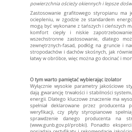
powierzchnia ościeży okiennych i lepsze doś
Zastosowanie grafitowego styropianu ma je
ociepleniu, w zgodzie ze standardem ener
mogą być wykonane z tańszych i cieńszych mat
komfort ciepły i niskie zapotrzebowan
wszechstronne zastosowanie, dlatego mo
zewnętrznych-fasad, podłóg na gruncie i na
stropodachów i dachów skośnych, jak równie
łatwy w obróbce, więc można go docinać i mo
O tym warto pamiętać wybierając izolator
Wyłącznie wysokie parametry jakościowe st
dają gwarancję trwałości i stabilności syste
energii. Dlatego kluczowe znaczenie ma wysok
spełniał deklarowane przez producenta p
weryfikacji, czy płyty styropianowe spełn
sprawdzenie danego producenta na st
(www.gunb.gov.pl/probki). Ponadto eksperc
posiadają certyfikaty i rekomendacje jakośc