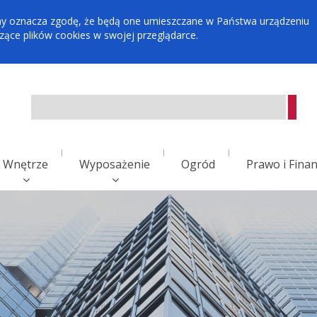
tryny oznacza zgodę, że będą one umieszczane w Państwa urządzeniu
ce plików cookies w swojej przeglądarce.
Wnętrze
Wyposażenie
Ogród
Prawo i Fina