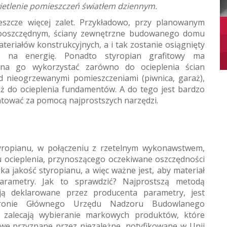
wietlenie pomieszczeń światłem dziennym.
szcze więcej zalet. Przykładowo, przy planowanym
gooszczędnym, ściany zewnętrzne budowanego domu
eriałów konstrukcyjnych, a i tak zostanie osiągnięty
ie na energię. Ponadto styropian grafitowy ma
żna go wykorzystać zarówno do ocieplenia ścian
d nieogrzewanymi pomieszczeniami (piwnica, garaż),
ż do ocieplenia fundamentów. A do tego jest bardzo
ntować za pomocą najprostszych narzędzi.
yropianu, w połączeniu z rzetelnym wykonawstwem,
mu ocieplenia, przynoszącego oczekiwane oszczędności
a jakość styropianu, a więc ważne jest, aby materiał
arametry. Jak to sprawdzić? Najprostszą metodą
iają deklarowane przez producenta parametry, jest
ronie Głównego Urzędu Nadzoru Budowlanego
i zalecają wybieranie markowych produktów, które
iowe przyznane przez niezależne, notyfikowane w Unii