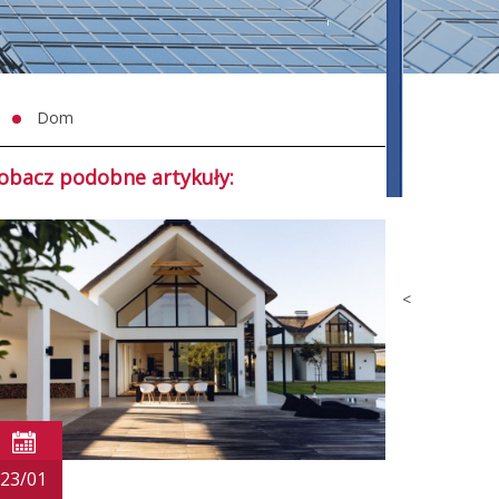
Dom
obacz podobne artykuły:
<
23/01