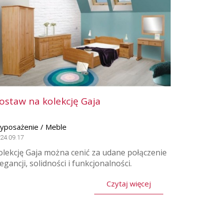
ostaw na kolekcję Gaja
yposażenie / Meble
24.09.17
olekcję Gaja można cenić za udane połączenie
legancji, solidności i funkcjonalności.
Czytaj więcej