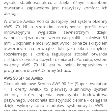
wysoką stabilności okna, a dzięki różnym sposobom
otwierania zapewniony jest najwyższy komfort ich
obsługi.
W ofercie Awilux Polska dostępny jest system okienny
AWS 70 HI o szerokim asortymencie profili oraz
innowacyjnym wyglądzie zewnętrznym dzięki
najmniejszej widocznej szerokości profili – zaledwie 51
mm. Opcjonalnie możliwy jest wybór okna ze skrzydłem
otwieranym na zewnątrz lub jako okna uchylno-
rozwiernego z korbką regulującą stopień otwarcia
ciężkich skrzydeł o dużych rozmiarach. Ponadto, system
okienny AWS 70 HI jest w pełni kompatybilny z
programem drzwi ADS firmy Schüco.
AWS 90 SI+ od Awilux
Okna aluminiowe Schüco AWS 90 SI+ (Super Insulation
+) z oferty Awilux to pierwszy aluminiowy system
okienny, który spełnia wymagania budownictwa
pasywnego. Doskonała izolacyjność cieplna - osiągana
dzięki wykorzystaniu modułów systemowych AWS -