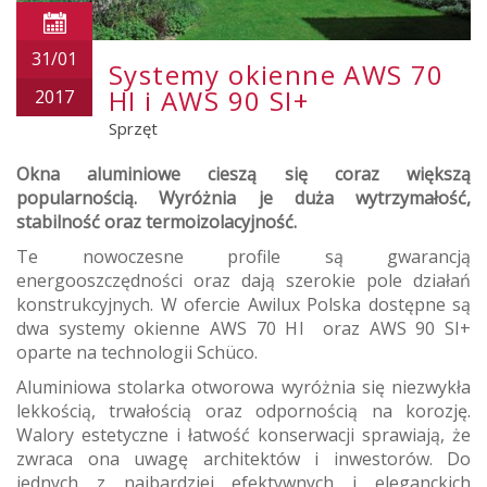
31/01
Systemy okienne AWS 70
HI i AWS 90 SI+
2017
Sprzęt
Okna aluminiowe cieszą się coraz większą
popularnością. Wyróżnia je duża wytrzymałość,
stabilność oraz termoizolacyjność.
Te nowoczesne profile są gwarancją
energooszczędności oraz dają szerokie pole działań
konstrukcyjnych. W ofercie Awilux Polska dostępne są
dwa systemy okienne AWS 70 HI oraz AWS 90 SI+
oparte na technologii Schüco.
Aluminiowa stolarka otworowa wyróżnia się niezwykła
lekkością, trwałością oraz odpornością na korozję.
Walory estetyczne i łatwość konserwacji sprawiają, że
zwraca ona uwagę architektów i inwestorów. Do
jednych z najbardziej efektywnych i eleganckich