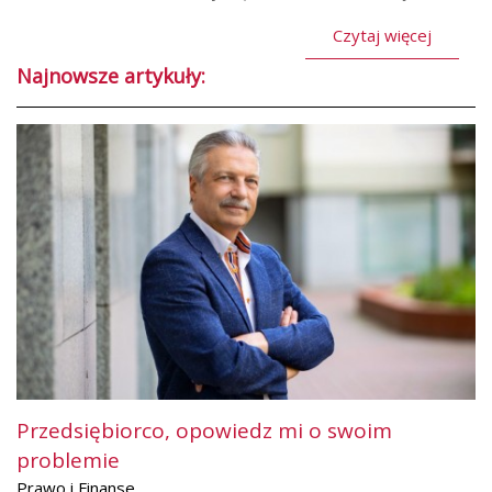
Czytaj więcej
Najnowsze artykuły:
Przedsiębiorco, opowiedz mi o swoim
problemie
Prawo i Finanse