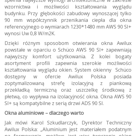
spełnia najwyższe wymogi architektoniczne w zakresie
wzornictwa i możliwości kształtowania wyglądu
budynku. Przy głębokości zabudowy wynoszącej tylko
90 mm współczynnik przenikania ciepła dla okna
referencyjnego o wymiarach 1230*1480 mm AWS 90 SI+
wynosi Uw 0,8 W/m2K.
Dzięki różnym sposobom otwierania okna Awilux
powstałe w oparciu o Schüco AWS 90 SI+ zapewniają
najwyższy komfort użytkowania. Z kolei bogaty
asortyment profili zapewnia szerokie możliwości
kształtowania wyglądu okien. System okienny Schüco
dostępny w ofercie Awilux Polska posiada
zoptymalizowaną strefę izolacyjną z piankową
przekładką termiczną oraz uszczelkę środkową z
płetwą, co wypływa na izolacyjność okna. Okna AWS 90
SI+ są kompatybilne z serią drzwi ADS 90 SI.
Okna aluminiowe – dlaczego warto
Jak mówi Karol Szkudlarczyk, Dyrektor Techniczny
Awilux Polska: „Aluminium jest materiałem podatnym