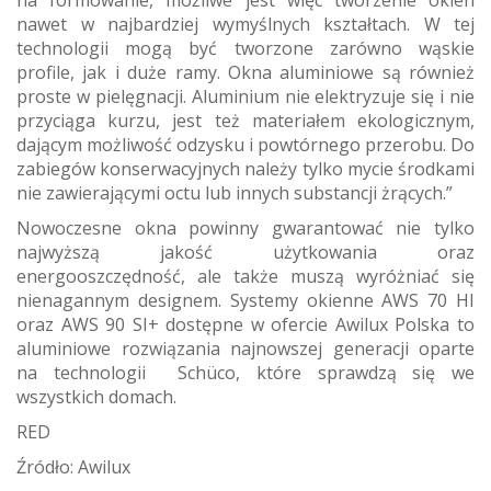
na formowanie, możliwe jest więc tworzenie okien
nawet w najbardziej wymyślnych kształtach. W tej
technologii mogą być tworzone zarówno wąskie
profile, jak i duże ramy. Okna aluminiowe są również
proste w pielęgnacji. Aluminium nie elektryzuje się i nie
przyciąga kurzu, jest też materiałem ekologicznym,
dającym możliwość odzysku i powtórnego przerobu. Do
zabiegów konserwacyjnych należy tylko mycie środkami
nie zawierającymi octu lub innych substancji żrących.”
Nowoczesne okna powinny gwarantować nie tylko
najwyższą jakość użytkowania oraz
energooszczędność, ale także muszą wyróżniać się
nienagannym designem. Systemy okienne AWS 70 HI
oraz AWS 90 SI+ dostępne w ofercie Awilux Polska to
aluminiowe rozwiązania najnowszej generacji oparte
na technologii Schüco, które sprawdzą się we
wszystkich domach.
RED
Źródło: Awilux