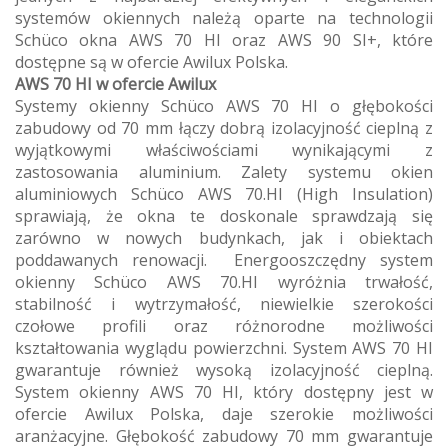
systemów okiennych należą oparte na technologii
Schüco okna AWS 70 HI oraz AWS 90 SI+, które
dostępne są w ofercie Awilux Polska.
AWS 70 HI w ofercie Awilux
Systemy okienny Schüco AWS 70 HI o głębokości
zabudowy od 70 mm łączy dobrą izolacyjność cieplną z
wyjątkowymi właściwościami wynikającymi z
zastosowania aluminium. Zalety systemu okien
aluminiowych Schüco AWS 70.HI (High Insulation)
sprawiają, że okna te doskonale sprawdzają się
zarówno w nowych budynkach, jak i obiektach
poddawanych renowacji. Energooszczędny system
okienny Schüco AWS 70.HI wyróżnia trwałość,
stabilność i wytrzymałość, niewielkie szerokości
czołowe profili oraz różnorodne możliwości
kształtowania wyglądu powierzchni. System AWS 70 HI
gwarantuje również wysoką izolacyjność cieplną.
System okienny AWS 70 HI, który dostępny jest w
ofercie Awilux Polska, daje szerokie możliwości
aranżacyjne. Głębokość zabudowy 70 mm gwarantuje