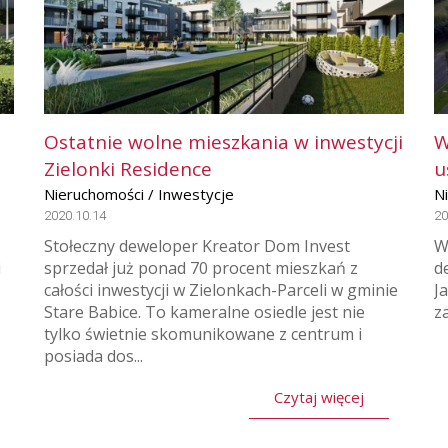
Ostatnie wolne mieszkania w inwestycji
W
Zielonki Residence
u
Nieruchomości / Inwestycje
N
2020.10.14
20
Stołeczny deweloper Kreator Dom Invest
W
i
sprzedał już ponad 70 procent mieszkań z
d
całości inwestycji w Zielonkach-Parceli w gminie
Ja
Stare Babice. To kameralne osiedle jest nie
z
tylko świetnie skomunikowane z centrum i
posiada dos...
Czytaj więcej