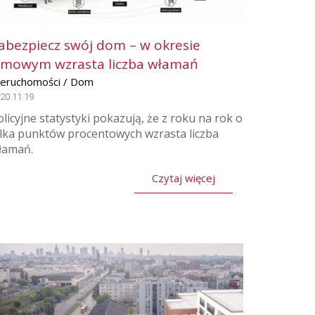
abezpiecz swój dom – w okresie
imowym wzrasta liczba włamań
ieruchomości / Dom
20.11.19
olicyjne statystyki pokazują, że z roku na rok o
ilka punktów procentowych wzrasta liczba
łamań.
Czytaj więcej