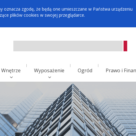
tryny oznacza zgodę, że będą one umieszczane w Państwa urządzeniu
ce plików cookies w swojej przeglądarce.
Wnętrze
Wyposażenie
Ogród
Prawo i Fina