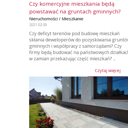
Czy komercyjne mieszkania będą
powstawać na gruntach gminnych?
Nieruchomości / Mieszkanie
2021.02.03
Czy deficyt terenów pod budowę mieszkań
skłania deweloperów do pozyskiwania grunt
gminnych i współpracy z samorządami? Czy
firmy będą budować na państwowych działkac
w zamian przekazując część mieszkań? ...
Czytaj więcej