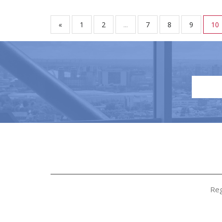
«
1
2
...
7
8
9
10
Reg