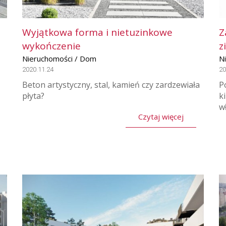
Wyjątkowa forma i nietuzinkowe
Z
wykończenie
z
Nieruchomości / Dom
N
2020.11.24
20
Beton artystyczny, stal, kamień czy zardzewiała
P
płyta?
k
w
Czytaj więcej