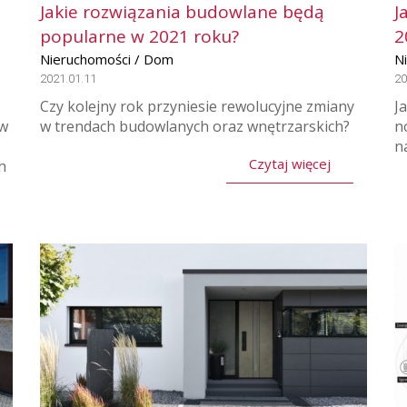
Jakie rozwiązania budowlane będą
J
popularne w 2021 roku?
2
Nieruchomości / Dom
N
2021.01.11
20
Czy kolejny rok przyniesie rewolucyjne zmiany
J
ów
w trendach budowlanych oraz wnętrzarskich?
n
n
Czytaj więcej
h