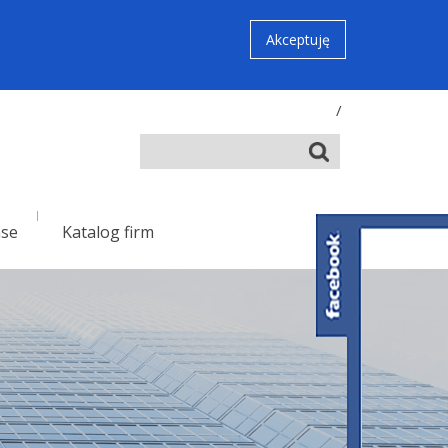
Akceptuję
/
nse
Katalog firm