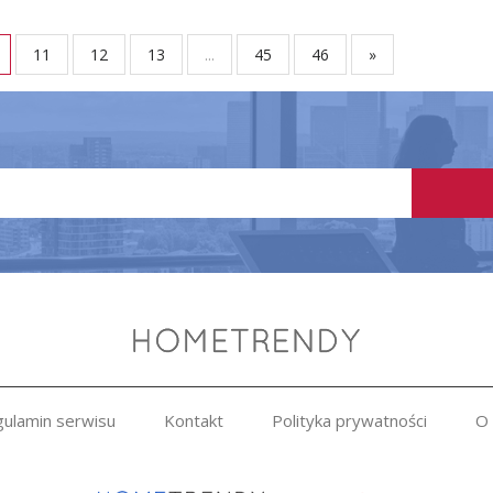
11
12
13
...
45
46
»
ulamin serwisu
Kontakt
Polityka prywatności
O 