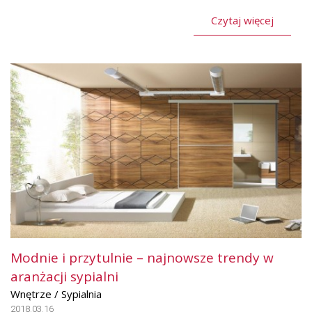
Czytaj więcej
Modnie i przytulnie – najnowsze trendy w
aranżacji sypialni
Wnętrze / Sypialnia
2018.03.16