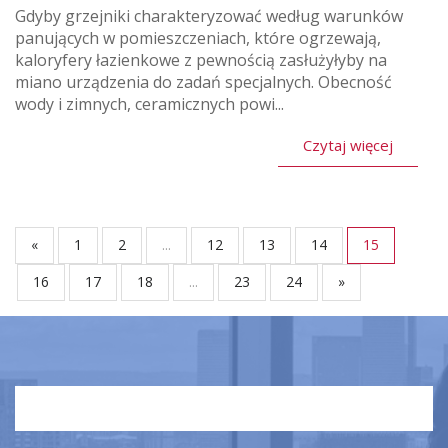
Gdyby grzejniki charakteryzować według warunków
panujących w pomieszczeniach, które ogrzewają,
kaloryfery łazienkowe z pewnością zasłużyłyby na
miano urządzenia do zadań specjalnych. Obecność
wody i zimnych, ceramicznych powi...
Czytaj więcej
«
1
2
...
12
13
14
15
16
17
18
...
23
24
»