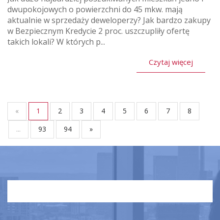
dwupokojowych o powierzchni do 45 mkw. mają
aktualnie w sprzedaży deweloperzy? Jak bardzo zakupy
w Bezpiecznym Kredycie 2 proc. uszczupliły ofertę
takich lokali? W których p...
Czytaj więcej
«
1
2
3
4
5
6
7
8
...
93
94
»