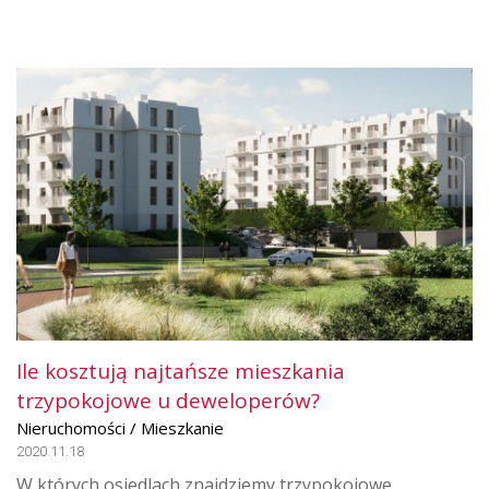
Ile kosztują najtańsze mieszkania
trzypokojowe u deweloperów?
Nieruchomości / Mieszkanie
2020.11.18
W których osiedlach znajdziemy trzypokojowe