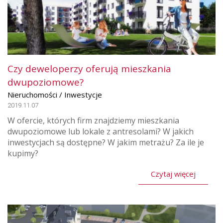
Czy deweloperzy oferują mieszkania
dwupoziomowe?
Nieruchomości / Inwestycje
2019.11.07
W ofercie, których firm znajdziemy mieszkania
dwupoziomowe lub lokale z antresolami? W jakich
inwestycjach są dostępne? W jakim metrażu? Za ile je
kupimy?
Czytaj więcej