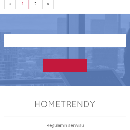
«
1
2
»
Regulamin serwisu