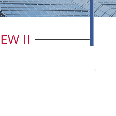
EW II
<