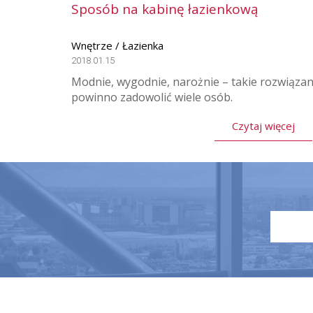
Sposób na kabinę łazienkową
Wnętrze / Łazienka
2018.01.15
Modnie, wygodnie, narożnie – takie rozwiązan
powinno zadowolić wiele osób.
Czytaj więcej