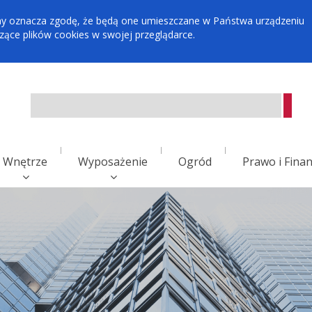
tryny oznacza zgodę, że będą one umieszczane w Państwa urządzeniu
ce plików cookies w swojej przeglądarce.
Wnętrze
Wyposażenie
Ogród
Prawo i Fina