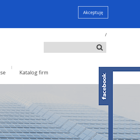
Akceptuję
/
nse
Katalog firm