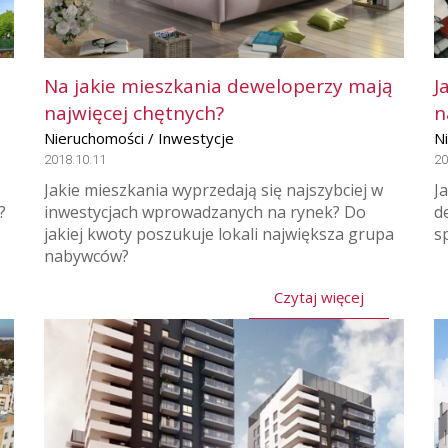
Na jakie mieszkania deweloperzy mają
J
najwięcej chętnych?
n
Nieruchomości / Inwestycje
N
2018.10.11
20
Jakie mieszkania wyprzedają się najszybciej w
J
?
inwestycjach wprowadzanych na rynek? Do
d
jakiej kwoty poszukuje lokali największa grupa
s
nabywców?
Czytaj więcej