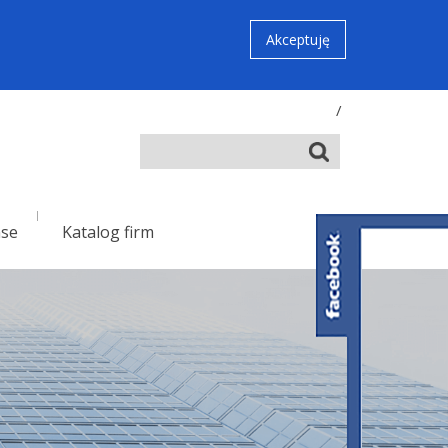
Akceptuję
/
nse
Katalog firm