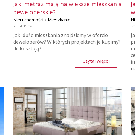
Jaki metraż mają największe mieszkania
J
deweloperskie?
w
Nieruchomości / Mieszkanie
N
2019.05.09
20
Jak duże mieszkania znajdziemy w ofercie
J
deweloperów? W których projektach je kupimy?
p
Ile kosztują?
m
c
Czytaj więcej
i
n