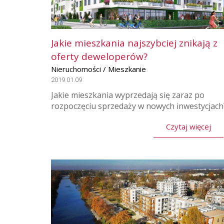
Jakie mieszkania najszybciej znikają z
oferty deweloperów?
Nieruchomości / Mieszkanie
2019.01.09
Jakie mieszkania wyprzedają się zaraz po
rozpoczęciu sprzedaży w nowych inwestycjach
Czytaj więcej