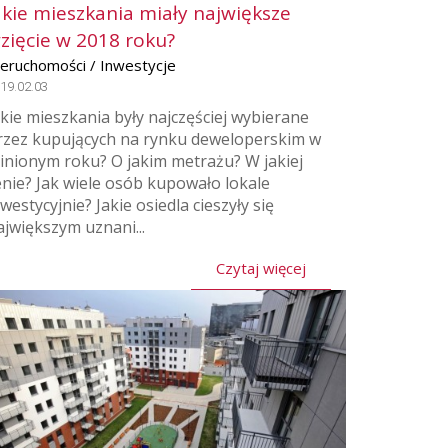
akie mieszkania miały największe
zięcie w 2018 roku?
ieruchomości / Inwestycje
19.02.03
akie mieszkania były najczęściej wybierane
rzez kupujących na rynku deweloperskim w
inionym roku? O jakim metrażu? W jakiej
enie? Jak wiele osób kupowało lokale
nwestycyjnie? Jakie osiedla cieszyły się
ajwiększym uznani...
Czytaj więcej