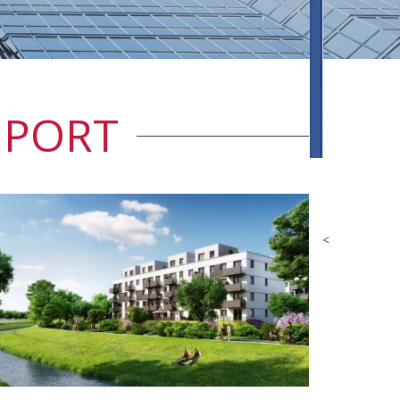
 PORT
<