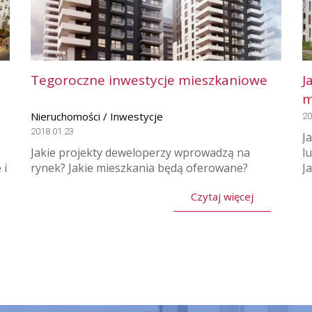
Tegoroczne inwestycje mieszkaniowe
J
m
Nieruchomości / Inwestycje
20
2018.01.23
J
Jakie projekty deweloperzy wprowadzą na
l
 i
rynek? Jakie mieszkania będą oferowane?
J
Czytaj więcej