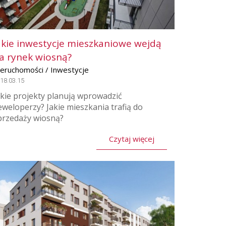
akie inwestycje mieszkaniowe wejdą
a rynek wiosną?
ieruchomości / Inwestycje
18.03.15
akie projekty planują wprowadzić
eweloperzy? Jakie mieszkania trafią do
przedaży wiosną?
Czytaj więcej