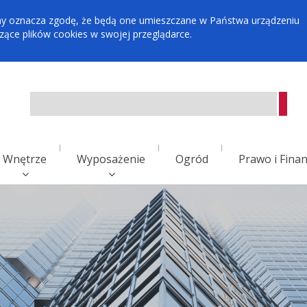
tryny oznacza zgodę, że będą one umieszczane w Państwa urządzeniu
ce plików cookies w swojej przeglądarce.
Wnętrze
Wyposażenie
Ogród
Prawo i Fina