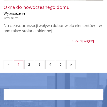
Okna do nowoczesnego domu
Wyposażenie
2022.07.26
Na całość aranżacji wpływa dobór wielu elementów – w
tym także stolarki okiennej.
Czytaj więcej
«
1
2
3
4
5
»