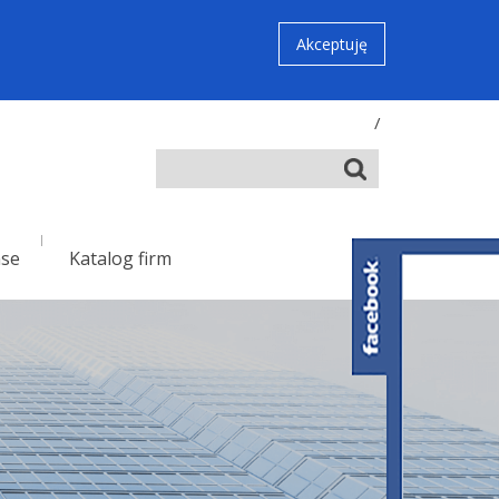
Akceptuję
/
nse
Katalog firm