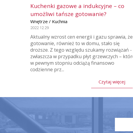
Kuchenki gazowe a indukcyjne – co
umożliwi tańsze gotowanie?
Wnętrze / Kuchnia
2022.12.29
Aktualny wzrost cen energii i gazu sprawia, że
gotowanie, również to w domu, stało się
droższe. Z tego względu szukamy rozwiązań -
zwłaszcza w przypadku płyt grzewczych – któr
w pewnym stopniu odciążą finansowo
codzienne prz...
Czytaj więcej