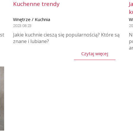
Kuchenne trendy
J
k
Wnętrze / Kuchnia
W
2023.08.23
20
st
Jakie kuchnie cieszą się popularnością? Które są
N
znane i lubiane?
p
a
Czytaj więcej