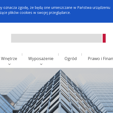
tryny oznacza zgodę, że będą one umieszczane w Państwa urządzeniu
ce plików cookies w swojej przeglądarce.
Wnętrze
Wyposażenie
Ogród
Prawo i Fina