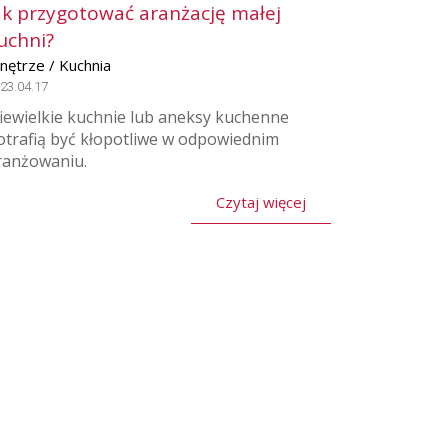
ak przygotować aranżację małej
uchni?
nętrze / Kuchnia
23.04.17
iewielkie kuchnie lub aneksy kuchenne
otrafią być kłopotliwe w odpowiednim
ranżowaniu.
Czytaj więcej