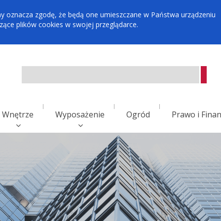
tryny oznacza zgodę, że będą one umieszczane w Państwa urządzeniu
ce plików cookies w swojej przeglądarce.
Wnętrze
Wyposażenie
Ogród
Prawo i Fina