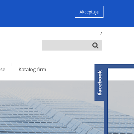
Akceptuję
/
nse
Katalog firm