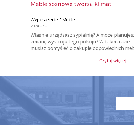
Meble sosnowe tworzą klimat
Wyposażenie / Meble
2024.07.01
Właśnie urządzasz sypialnię? A może planujes
zmianę wystroju tego pokoju? W takim razie
musisz pomyśleć o zakupie odpowiednich mebl
Czytaj więcej