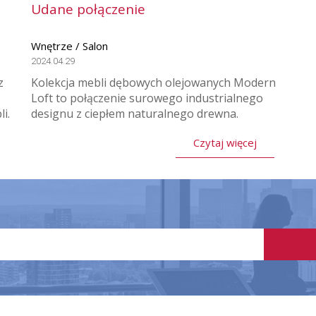
Udane połączenie
Wnętrze / Salon
2024.04.29
z
Kolekcja mebli dębowych olejowanych Modern
Loft to połączenie surowego industrialnego
i.
designu z ciepłem naturalnego drewna.
Czytaj więcej