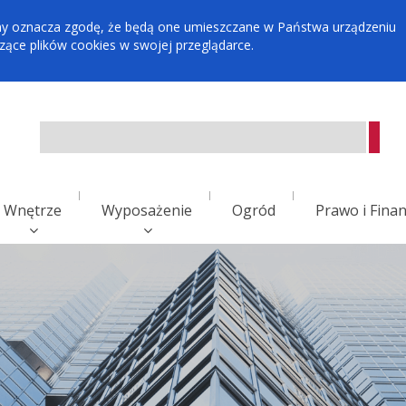
tryny oznacza zgodę, że będą one umieszczane w Państwa urządzeniu
ce plików cookies w swojej przeglądarce.
Wnętrze
Wyposażenie
Ogród
Prawo i Fina