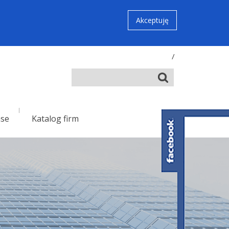
Akceptuję
/
nse
Katalog firm