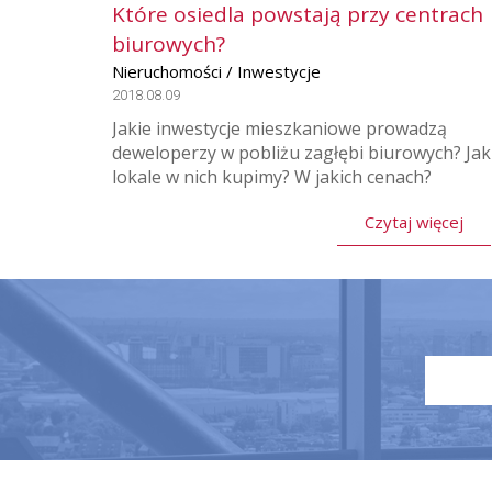
Które osiedla powstają przy centrach
biurowych?
Nieruchomości / Inwestycje
2018.08.09
Jakie inwestycje mieszkaniowe prowadzą
deweloperzy w pobliżu zagłębi biurowych? Jak
lokale w nich kupimy? W jakich cenach?
Czytaj więcej