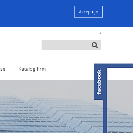
Akceptuję
/
nse
Katalog firm