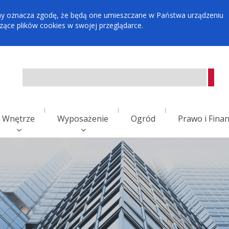
tryny oznacza zgodę, że będą one umieszczane w Państwa urządzeniu
ce plików cookies w swojej przeglądarce.
Wnętrze
Wyposażenie
Ogród
Prawo i Fina