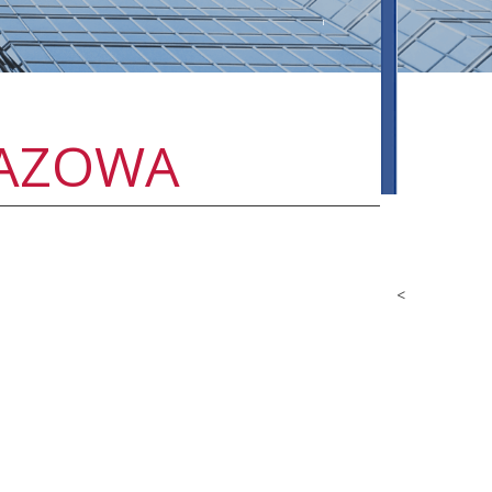
GAZOWA
<