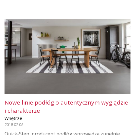
Nowe linie podłóg o autentycznym wyglądzie
i charakterze
Wnętrze
2018.02.05
Quick-Step, producent podłóg wprowadza zupełnie