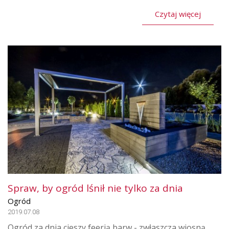
Czytaj więcej
Spraw, by ogród lśnił nie tylko za dnia
Ogród
2019.07.08
Ogród za dnia cieszy feerią barw - zwłaszcza wiosną,